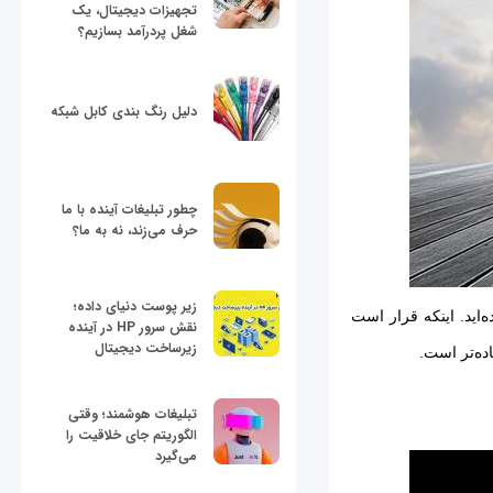
تجهیزات دیجیتال، یک
شغل پردرآمد بسازیم؟
دلیل رنگ بندی کابل شبکه
چطور تبلیغات آینده با ما
حرف می‌زند، نه به ما؟
زیر پوست دنیای داده؛
حتما چیزهایی درباره لای‌فای (LiFi) خوانده یا شنیده‌اید. اینکه قرار است
نقش سرور HP در آینده
زیرساخت دیجیتال
تبلیغات هوشمند؛ وقتی
الگوریتم جای خلاقیت را
می‌گیرد