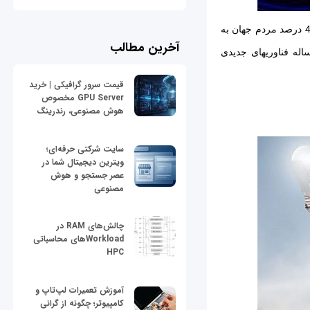
بی‌شک اینترنت از مهم‌ترین ابداعات عصر مدرن است، اما در حال حاضر تخمین زده می‎شود که تنها 40 درصد مردم جهان به
آخرین مطالب
آن دسترسی دارند. یکی از مهم‌ترین شرایط استفاده از اینترنت روش اتصال به آن است و همه ساله فناوری‎های جديدی
قیمت سرور گرافیکی | خرید
GPU Server مخصوص
هوش مصنوعی، رندرینگ
سایت شرکتی حرفه‌ای؛
ویترین دیجیتال شما در
عصر جستجو و هوش
مصنوعی
چالش‌های RAM در
Workloadهای محاسباتی
HPC
آموزش تعمیرات لپ‌تاپ و
کامپیوتر؛ چگونه از گرانی