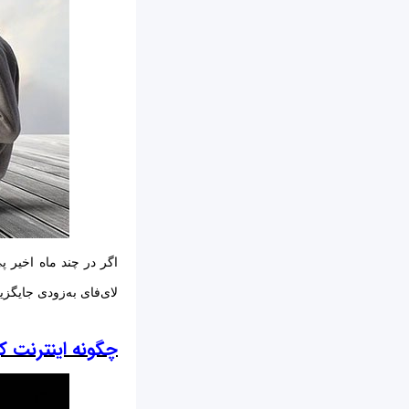
لای‌فای به‌زودی جایگزین وای‌فای شود و سرعتی 100 ب
چگونه اینترنت کوانتوم