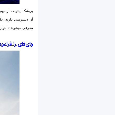
معرفی می‎شوند تا بتوان توسط آن‌ها بهتر به تمام دنیا متصل شد و خدمات پرسرعت‎تری را دریافت کرد.
وای‌فای را فرامو