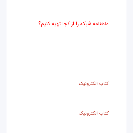
ماهنامه شبکه را از کجا تهیه کنیم؟
ماهنامه شبکه را می‌توانید از کتابخانه‌های
عمومی سراسر کشور و نیز از دکه‌های
روزنامه‌فروشی تهیه نمائید.
ثبت اشتراک نسخه کاغذی ماهنامه شبکه
ثبت اشتراک نسخه آنلاین
کتاب الکترونیک
+Network راهنمای
شبکه‌ها
برای دانلود تنها کتاب کامل ترجمه
فارسی +Network
اینجا
کلیک کنید.
کتاب الکترونیک
دوره مقدماتی آموزش
پایتون
اگر قصد یادگیری برنامه‌نویسی را دارید