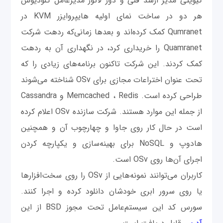
کیویتی مدیر ارشد فنی و دور لائور مدیرعامل کلودیوس
هر دو در ساخت نمای اولیه هایپروایزر KVM در
Qumranet کمک کرده‌اند و بعدها زمانی‌که ردهت شرکت
Quamranet را خریداری کرد، در نگهداری آن به ردهت
کمک کردند. این شرکت تاکنون برنامه‌های زیادی را که
تحت عنوان اختراعات مجازی برای OSv شناخته می‌شوند
طراحی کرده است. Memcached ، Redis و Cassandra
از جمله این موارد هستند. شرکت سازنده OSv اعلام کرده
است در حال کار روی جاوا و چهارچوب آن و همچنین
هادوپ و NoSQL برای بهینه‌سازی و یکپارچه‌ کردن
اجرای آن‌ها روی OSv است.
کاربران می‌توانند نمونه‌هایی از OSv را روی سخت‌افزارها
یا روی سرور ابری خودشان دانلود کرده و اجرا کنند.
سورس کد این سیستم‌عامل‌ تحت مجوز BSD از این