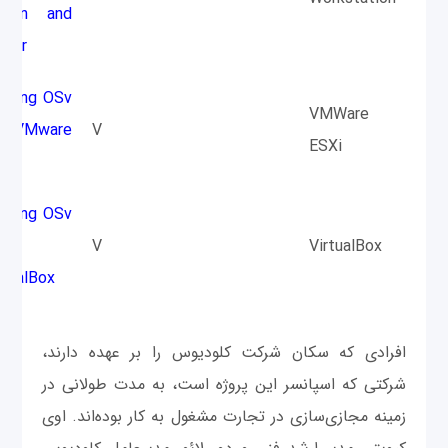
sion and
ayer
nning OSv
VMWare
n VMware
V
ESXi
Xi
nning OSv
V
VirtualBox
rtualBox
افرادی که سکان شرکت کلودیوس را بر عهده دارند،
شرکتی که اسپانسر این پروژه است، به مدت طولانی در
زمینه مجازی‌سازی در تجارت مشغول به کار بوده‌اند. اوی