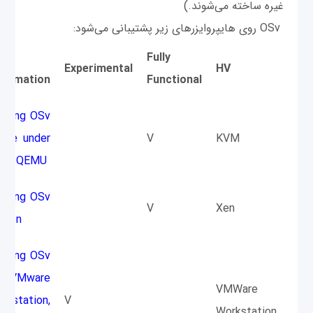
غیره ساخته می‌شوند.)
OSv روی هایپروایزرهای زیر پشتیبانی می‌شود:
ore
Fully
Experimental
HV
formation
Functional
nning OSv
age under
V
KVM
VM/QEMU
nning OSv
V
Xen
 Xen
nning OSv
X
n VMware
VMWare
بستن
rkstation,
V
Workstation