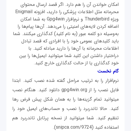
امکان خواندن آن را هم دارد. اگر قصد ارسال محتوای
محرمانه مثل اطلاعات پزشکی را دارید، افزونه Enigmail
ویژه Thunderbird و نرم‌افزار Gpg4win به شما امکان
اضافه كردن لايه‌های امنیتی را می‌دهد. آن‌ها پیام‌ها را
به‌وسیله دو کلمه عبور (به نام کلید) کدگذاری می‎کنند. شما
باید کلیدهای عمومی‎ خود را با افرادی که قصد تبادل
اطلاعات محرمانه با آن‌ها را دارید مبادله کنید. با
در‌اختیار داشتن این کلید شما می‎توانید ایمیل‌ها را بین
خود کدگذاری یا از حالت کدگذاری خارج کنید.
گام نخست
نرم‌افزار را به ترتیب مراحل گفته شده نصب کنید. ابتدا
فایل نصب را از gpg4win.org دانلود كنيد. هنگام نصب
می‎توانید تمام گزینه‌ها را به همان شكل پیش فرض رها
کنید. حالا تاندربرد را نصب و حساب‌های ایمیل خود را
تنظیم کنید. شما می‎توانید از نسخه پرتابل تاندربرد هم
استفاده کنید (snipca.com/9724).