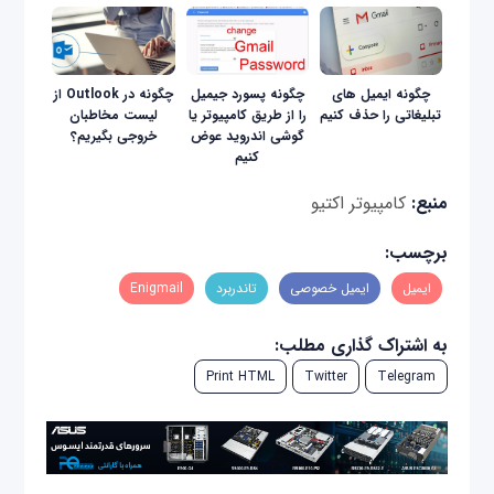
چگونه ایمیل های
چگونه پسورد جیمیل
چگونه در Outlook از
تبلیغاتی را حذف کنیم
را از طریق کامپیوتر یا
لیست مخاطبان
گوشی اندروید عوض
خروجی بگیریم؟
کنیم
منبع:
کامپیوتر اکتیو
برچسب:
ایمیل
ایمیل خصوصی
تاندربرد
Enigmail
به اشتراک گذاری مطلب:
Print HTML
Twitter
Telegram