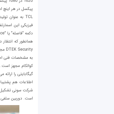
TCL به عنوان ت
فیزیکی این اسمارتف
دکمه "فاصله" یا "Space" کیبورد گوشی بلک‌بری کی‌وان قابلیت اسکن اثر انگشت کاربر را دارد.
همانطور که انتظار 
rity
شرکت سونی تشکیل م
است. دوربین سلفی این مح