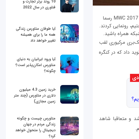
10 روند برتر تجارت و
فناوری در سال 2022
شرکت بلک‌بری به همراه تی‌سی‌ال (TCL) دیشب و در جریان کنفرانس مطبوعاتی نمایشگاه MWC 2017 رسما
 "بلک‌بری مرکیوری" (BlackBerry Mercury) می‌شناختیم، رونمایی کردند.
آیا طوفان متاورس زندگی
همه ما را برای همیشه
تغییر خواهد داد
ک‌بری مرکیوری لقب
ه شرکت بلک‌بری آن را به نمایشگاه CES 2017 آورد و نوید داد که در کنگره
آیا ورود ایرانیان به دنیای
متاورس امکان‌پذیر است؟
چگونه؟
دی
خرید زمین 4.3 میلیون
دلاری در متاورس (چند متر
یم؟
زمین مجازی)
 در نمایشگاه MWC 2017 دیشب برگزار شد و متعاقبا شاهد
متاورس چیست و چگونه
زندگی مردم در جهان
دیجیتال را متحول خواهد
کرد؟