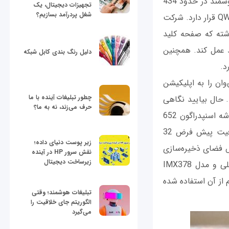
1620 در 1080 پیکسل را ارائه می‌کند. بنابراین تراکم پیکسلی صفحه نمایش این گوشی هوشمند در حدود 434
تجهیزات دیجیتال، یک
شغل پردرآمد بسازیم؟
پیکسل در هر اینچ است. در زیر صفحه نمایش آن هم صفحه کلید یا کیبورد فیزیکی QWERTY قرار دارد. شرکت
اشته که صفحه کلید
د عمل کند. همچنین
دلیل رنگ بندی کابل شبکه
ان را به اپلیکیشن
چطور تبلیغات آینده با ما
د. حال بیایید نگاهی
حرف می‌زند، نه به ما؟
به مشخصات فنی اصلی این محصول داشته باشیم. گوشی هوشمند بلک‌بری کی‌وان به تراشه اسنپدراگون 652
کوالکام مجهز است. رم آن 3 گیگابایتی در نظر گرفته شده و حافظه داخلی دستگاه ظرفیت پیش فرض 32
زیر پوست دنیای داده؛
ی‌وان از اتصال حافظه SD به منظور افزایش فضای ذخیره‌سازی
نقش سرور HP در آینده
زیرساخت دیجیتال
اطلاعات هم پشتیبانی می‌کند. دوربین اصلی این گوشی هوشمند از سنسور 12 مگاپیکسلی و مدل IMX378
ز آن استفاده شده
تبلیغات هوشمند؛ وقتی
الگوریتم جای خلاقیت را
می‌گیرد