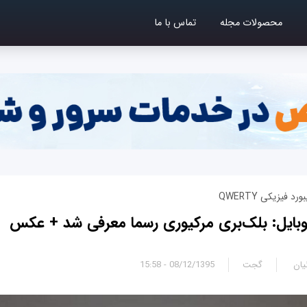
محصولات مجله
تماس با ما
وبایل: بلک‌بری مرکیوری رسما معرفی شد + عکس
یان
گجت
08/12/1395 - 15:58