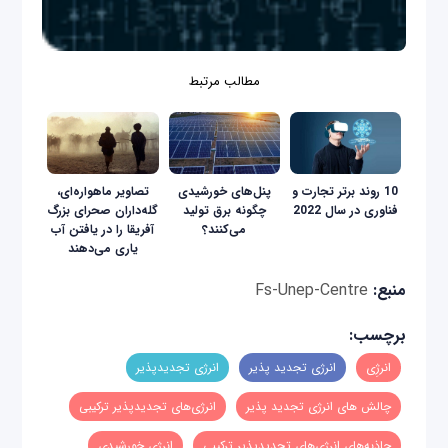
مطالب مرتبط
10 روند برتر تجارت و
پنل‌های خورشیدی
تصاویر ماهواره‌ای،
فناوری در سال 2022
چگونه برق تولید
گله‌داران صحرای بزرگ
می‌کنند؟
آفریقا را در یافتن آب
یاری می‌دهند
منبع:
Fs-Unep-Centre
برچسب:
انرژِی
انرژی تجدید پذیر
انرژی تجدیدپذیر
چالش های انرژی تجدید پذیر
انرژی‌های تجدیدپذیر ترکیبی
جاذبه‌های انرژی‌های تجدیدپذیر ترکیبی
انرژی خورشیدی