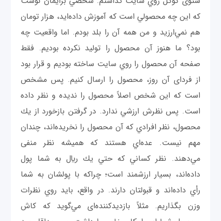
سئوی گوگل روي سايت گذاشتم. شخصي برايمان نوشت
كه اين چه محصولي است كه آموزش داده‌ايد، هزار تومان
هم نمي‌ارزيد و من همه آن را بلد بودم. اما واقعيت چه
بود؟ ما هنوز آن محصول را توليد نكرده بوديم. فقط
صفحه آن محصول را روي سايت ساخته بوديم و قرار بود
از فردای آن روز، محصول را ارسال كنيم. پس مشخص
است که اين شخص اصلاً محصول را نديده و نظر داده
است. پس نظرش ارزشي ندارد. در گرفتن بازخورد از يك
محصول، نظر افرادي كه آن محصول را نخريده‌اند، چندان
مهم نيست. عده‌اي هستند که هميشه نظر منفی
مي‌دهند. نظر كساني كه حتي يك ريال به شما پول
داده‌اند، بسیار ارزشمند است؛ چراكه با پولشان به شما
رأي داده‌اند و قبولتان دارند. در واقع، بايد روي نظرات
وزن بگذاريم. مثلاً بازديدكننده‌ای مي‌گويد که كاش