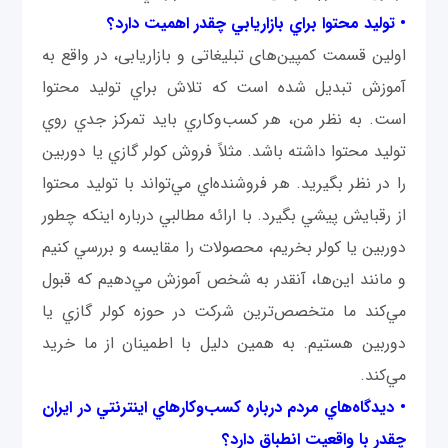
• توليد محتوا براي بازاريابي چقدر اهميت دارد؟
اولين قسمت كمپين‌های تبلیغاتی و بازاریابی، در واقع به
آموزش تبديل شده است که تلاش براي توليد محتوا
است. به نظر من، هر كسب‌وكاري بايد تمركز جدي روي
توليد محتوا داشته باشد. مثلاً فروش كولر گازي يا دوربين
را در نظر بگيريد. هر فروشنده‌اي مي‌تواند با توليد محتوا
از رقبايش پيشي بگيرد. با ارائه مطالبي درباره اینكه چطور
دوربين يا كولر بخريم، محصولات را مقايسه و بررسي كنيم
و مانند این‌ها، آنقدر به شخص آموزش مي‌دهيم كه قبول
مي‌كند ما متخصص‌ترين شرکت در حوزه كولر گازي يا
دوربين هستيم. به همین دلیل با اطمينان از ما خريد
مي‌كند.
• ديدگاه‌هاي مردم درباره كسب‌وكارهاي اينترنتي در ايران
چقدر با واقعيت انطباق دارد؟