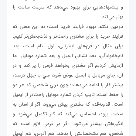
و پيشنهاد‌هايي براي بهبود مي‌دهد كه سرعت سايت را
بهتر مي‌كند.
دومين نكته، بهبود فرايند خريد است؛ به این معنی که
فرايند خريد را براي مشتري راحت‌تر و لذت‌بخش‌تر كنيم.
برای مثال در فرم‌های اینترنتی، اول، نام است، بعد
نام‌خانوادگي، بعد نشاني ايميل و بعد شماره موبايل. ما
آزمایش کردیم اگر مشتری بخواهد فرمی را پر کند و در
آن، جاي موبايل با ايميل عوض شود، سي یا چهل درصد،
بيشتر كار را ادامه مي‌دهند؛ چون براي شخصي كه هر دو
را حفظ است، تايپ كردن شماره موبايل راحت‌تر از ايميل
است. قدم‌به‌قدم كه مشتري پيش مي‌رود، اگر از آسان به
سخت برود، احساس مي‌كند كه كار تكميل مي‌شود و
انگيزه‌اش بيشتر مي‌شود. اگر در فرمي لازم است كه
شخص، هم مشخصاتش را بدهد، هم آدرس، هم ایمیل