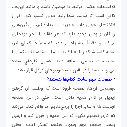
توضيحات عكس مرتبط با موضوع باشد و مانند این‌ها،
كافي است تا سايت شما رتبه خوبي كسب كند. اگر از
CMS‌هاي خوبي مانند وردپرس استفاده كنيد، پلاگين‌هاي
رايگان و پولي وجود دارد كه هر مقاله را تجزیه‌وتحلیل
می‌کند و دقيقاً پيشنهاد مي‌دهد كه مثلاً در كجای اين
مقاله كلمه شبكه را bold كنيد يا میان مقاله، يك عكس با
مشخصات خاصی اضافه كنيد. همين كارهاي ساده
مي‌تواند شما را در بالاي جست‌وجوهاي گوگل قرار دهد.
• صفحات مهم سايت كدام‌ها هستند؟
مهم‌ترین آن‌ها، صفحه فرود است كه وظيفه آن گرفتن
ايميل در ازاي هديه دادن است. حتي در اين صفحه
فهرست‌ها و ساير اجزا را برمي‌داريم. در واقع كمك مي‌كند
كه كاربر تصميم بگيرد كه اين هديه را قبول کند و ايميل
بدهد. صفحه مهم‌ بعدی، صفحه تشکر است. وقتي