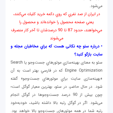
مي‌شود.
در ايران از صد نفري كه روي دکمه خريد كليك مي‌كنند،
يعني صفحه محصول را خوانده‌اند و محصول را
مي‌خواهند، حدود 87 تا 90 درصدشان تا آخر كار منصرف
مي‌شوند
• درباره سئو چه نکاتی هست که براي مخاطبان مجله و
سايت بازگو کنید؟
سئو به معنای بهينه‌سازي موتورهاي جست‌وجو يا Search
Engine Optimization كه در فارسي بهتر است به آن
«بهینه‌سازی سايت براي موتورهاي جست‌وجو» گفته
شود. در حال حاضر، در سئو، بهترين معيار گوگل است؛
چون بيش از 90 درصد جست‌وجو‌ها در گوگل انجام
می‌شود. اگر در گوگل رتبه بالا داشته باشيد، خودبه‌خود
رتبه شما در همه موتورهاي جست‌وجو بالا خواهد بود.