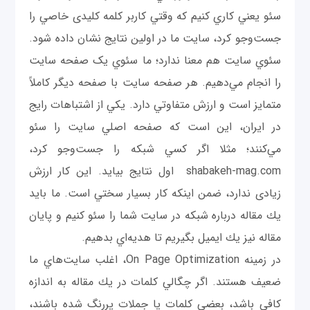
سئو يعني كاري كنيم كه وقتي كاربر کلمه کلیدی خاصي را
جست‌وجو كرد، سايت ما در اولين نتايج نشان داده شود.
سئوي سايت هم معنا ندارد؛ ما سئوي یک صفحه سايت
را انجام مي‌دهيم. هر صفحه سايت با صفحه ديگر كاملاً
متمایز است و ارزش متفاوتي دارد. يكي از اشتباهات رايج
در ایران، این است که صفحه اصلي سايت را سئو
مي‌كنند؛ مثلا اگر كسي شبكه را جست‌وجو كرد،
shabakeh-mag.com اول نتايج بيايد. اين کار ارزش
زیادی ندارد، ضمن اينكه كار بسیار سختي است. ما بايد
يك مقاله درباره شبكه در سايت شما را سئو كنيم و پایان
مقاله نیز يك ايميل بگيريم تا هديه‌اي بدهيم.
در زمينه On Page Optimization، اغلب سايت‌هاي ما
ضعيف هستند. اگر چگالي كلمات در يك مقاله به اندازه
كافي باشد، بعضي كلمات يا جملات پررنگ شده باشند،