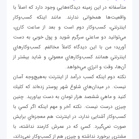
متأسفانه در اين زمينه ديدگاه‌هايي وجود دارد كه اصلاً با
واقعيت‌ها همخوانی ندارند. مانند اينكه كسب‌وكار
اينترنتي، كسب‌وكار دوم است و بعد از ساعت كاری،
مي‌توانيد دو ساعتي سرگرم شويد و پول خوبي به دست
‌آوريد؛ من با اين ديدگاه كاملاً مخالفم. كسب‌وكارهاي
اينترنتي همانند كسب‌وكارهاي معمولي و شايد بيشتر از
آن‌ها، وقت و انرژي مي‌خواهد.
نكته دوم اينكه كسب درآمد از اينترنت به‌هيچ‌وجه آسان
نيست. در ميدان‌هاي شلوغ شهر پوستر زده‌اند كه كليك
كنيد و ماهي ششصد هزار تومان به دست بياوريد. چنين
چیزی درست نيست. نكته آخر و مهم اينكه اگر كسي با
كسب‌وكار آشنایی ندارد، در اينترنت هم معجزه‌اي برايش
صورت نمي‌گيرد. كسي كه در عمرش كارمند نداشته، با
مشتري برخورد نداشته و چيزي هم از كسب‌وكار نمي‌داند،