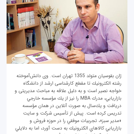
ژان بقوسيان متولد 1355 تهران است. وی دانش‌آموخته
رشته الكترونيك تا مقطع کارشناسی ارشد از دانشگاه
خواجه نصير است و به دليل علاقه‌ به مباحث مديريتی و
بازاريابي، مدرك MBA را نيز از يك مؤسسه خارجي
دريافت و يك‌سال به صورت آنلاين در همان مؤسسه
تدريس كرده است. پيش از تأسيس شركت و سايت
«مدير سبز»، تجربيات موفقي را در حوزه فروش و
بازاريابي كالا‌هاي الكترونيك به دست آورد، اما به دلايلي