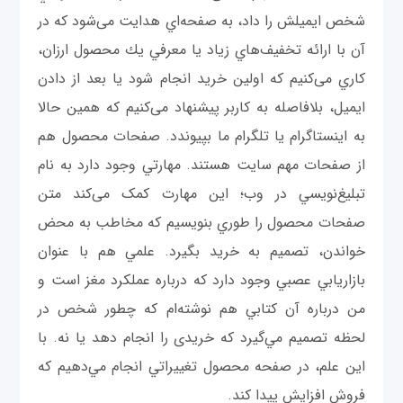
شخص ايميلش را داد، به صفحه‌اي هدايت می‌شود که در
آن با ارائه تخفيف‌هاي زياد يا معرفي يك محصول ارزان،
كاري می‌كنيم كه اولين خريد انجام شود يا بعد از دادن
ايميل، بلافاصله به كاربر پيشنهاد می‌كنيم كه همين حالا
به اينستاگرام يا تلگرام ما بپيوندد. صفحات محصول هم
از صفحات مهم سايت هستند. مهارتي وجود دارد به نام
تبليغ‌نويسي در وب؛ اين مهارت کمک می‌کند متن
صفحات محصول را طوري بنويسيم كه مخاطب به محض
خواندن، تصميم به خريد بگيرد. علمي هم با عنوان
بازاريابي عصبي وجود دارد كه درباره عملكرد مغز است و
من درباره آن كتابي هم نوشته‌ام كه چطور شخص در
لحظه تصميم مي‌گيرد كه خريدی را انجام دهد يا نه. با
اين علم، در صفحه محصول تغيیراتي انجام مي‌دهيم که
فروش افزایش پیدا کند.