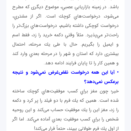
باشد. در زمينه بازاريابي عصبي، موضوع دیگری که مطرح
می‌شود، درخواست‌هاي كوچك است. اگر از مشتري،
درخواست كوچكی داشته باشيم، درخواست‌هاي بزرگ‌تر را
راحت‌تر مي‌پذيرد. مثلاً وقتي دکمه خرید را زد، فقط اسم
و ايميل را بگيريم. حال با طی يك مرحله، احتمال
بيشتری دارد كه استان و شهر را در مرحله بعدي وارد کند
و همين کار را تا پایان فرایند ادامه دهد.
• آيا اين همه درخواست نقض‌غرض نمي‌شود و نتيجه
برعكس نمی‌دهد؟
خیر؛ چون مغز براي كسب موفقيت‌هاي كوچك ساخته
شده است. همين كه يك فرم با دو فيلد را پر كرد و دكمه
را زد، مغز اين را يك موفقيت حساب می‌کند و اين روحيه
شخص را براي كسب موفقيت بعدي آماده مي‌كند. اما اگر
از اول يك فرم طولانی ببيند، حتماً فرار مي‌كند!