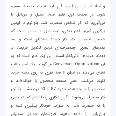
و اطلاعاتی از این قبیل، فرم بايد به چند صفحه تقسيم
شود. در صفحه اول فقط اسم، ایمیل و موبايل را
می‌گيريم كه اگر شخص منصرف شد، بتوانيم با ايميل
پيگيري كنيم. قدم بعدي، ثبت شهر و استان است كه
شخص احساس كند كار كوچك ساده‌ای است و بعد
قدم‌های بعدي. چندمرحله‌اي كردن تکمیل فرم‌ها، بر
تعداد خريدها تأثيرگذار است. اين يك علم است كه به
آن Conversion Optimization مي‌گويند. يك آمار جالب
نشان می‌دهد در ايران از صد نفري كه روي دکمه خريد
كليك مي‌كنند، يعني صفحه محصول را خوانده‌اند و
محصول را مي‌خواهند، حدود 87 تا 90 درصدشان تا آخر
كار منصرف مي‌شوند. اگر راهكاري پيدا كنيم كه هر كسي
را که منصرف شد، به صورت خودکار پيگيري كنيم و
بازاريابي را ادامه دهيم، فروشمان حداقل سه‌برابر