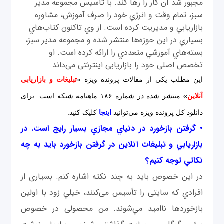
مجبور شد آن کار‌ را رها كند. با تأسيس مجموعه مدير
سبز، تمام وقت و انرژي خود را صرف آموزش، مشاوره
بازاريابي و مديريت كرده است. از وي تاكنون كتاب‌هاي
بسياري در اين حوزه‌ها منتشر شده و مجموعه مدير سبز،
بسته‌هاي آموزشي متعددي را ارائه کرده است. او
تخصص اصلی خود را بازاریابی اینترنتی می‌داند.
این مطلب یکی از مقالات پرونده ویژه «
تبلیغات و بازاریابی
آنلاین
» منتشر شده در شماره ۱۸۶ ماهنامه شبکه است. برای
دانلود کل پرونده ویژه می‌توانید
اینجا
کلیک کنید.
• گرفتن بازخورد در دنياي مجازي بسيار رايج است. در
بازاريابي و تبليغات آنلاين در گرفتن بازخورد بايد به چه
نكاتي توجه کنیم؟
در اين خصوص باید به چند نكته اشاره كنم. بسیاری از
افرادي كه سايتی را تأسیس می‌کنند، خيلي زود با اولين
بازخوردها نا‌اميد مي‌شوند. من محصولی در خصوص