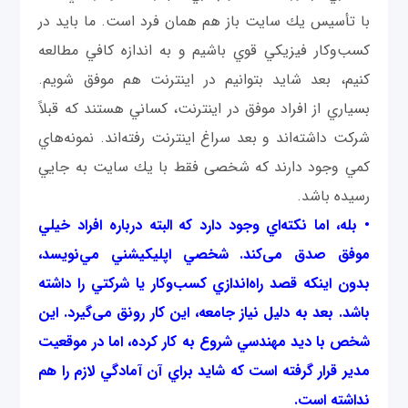
با تأسیس يك سايت باز هم همان فرد است. ما بايد در
كسب‌وكار فيزيكي قوي باشيم و به اندازه كافي مطالعه
كنيم، بعد شايد بتوانيم در اينترنت هم موفق شويم.
بسیاري از افراد موفق در اينترنت، كساني هستند كه قبلاً
شركت داشته‌اند و بعد سراغ اينترنت رفته‌اند. نمونه‌هاي
كمي وجود دارند كه شخصی فقط با يك سايت به جايي
رسيده باشد.
• بله، اما نكته‌اي وجود دارد كه البته درباره افراد خيلي
موفق صدق می‌كند. شخصي اپليكيشني مي‌نويسد،
بدون اينكه قصد راه‌اندازي كسب‌وكار يا شركتي را داشته
باشد. بعد به دليل نياز جامعه، اين كار رونق می‌گیرد. اين
شخص با ديد مهندسي شروع به كار كرده، اما در موقعيت
مدير قرار گرفته است كه شايد براي آن آمادگي لازم را هم
نداشته است.