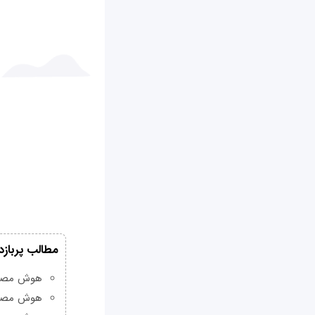
مطالب پربازد
هوش مصنوعی Grok چیست و چه و
هوش مصنو