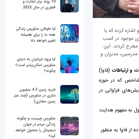
10 روند برتر تجارت و
فناوری در سال 2022
آیا طوفان متاورس زندگی
شاره کرده که با
همه ما را برای همیشه
ای موجود در کسب
تغییر خواهد داد
 مطرح کردند. این
مدرسین، مدیران و
آیا ورود ایرانیان به دنیای
متاورس امکان‌پذیر است؟
ات و ارتباطات
(فاوا)
چگونه؟
 شاخص که در حوزه
یش‌های فراوانی در
خرید زمین 4.3 میلیون
دلاری در متاورس (چند متر
زمین مجازی)
اول به مفهوم هدایت
متاورس چیست و چگونه
زندگی مردم در جهان
ه از فاوا به منظور
دیجیتال را متحول خواهد
کرد؟