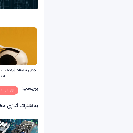
چطور تبلیغات آینده با ما
ما؟
برچسب:
بازاریابی ای
به اشتراک گذاری م