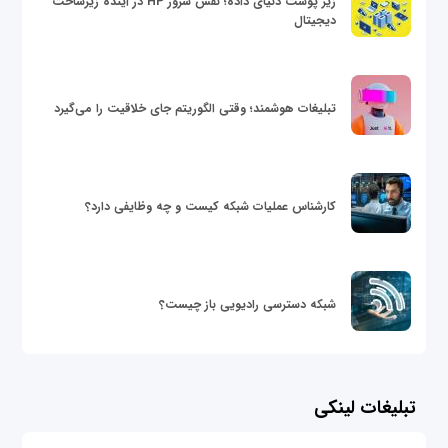
زیر پوست دنیای داده؛ نقش سرور HP در آینده زیرساخت
دیجیتال
تبلیغات هوشمند؛ وقتی الگوریتم جای خلاقیت را می‌گیرد
کارشناس عملیات شبکه کیست و چه وظایفی دارد؟
شبکه دسترسی رادیویی باز چیست؟
تبلیغات لینکی