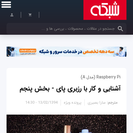
کلمات کلیدی خود را وارد کنید
Raspberry Pi (مدل A)
آشنایی و کار با رزبری پای - بخش پنجم
مترجم:
سارا بصیری
پرونده ویژه
13/02/1394 - 14:30