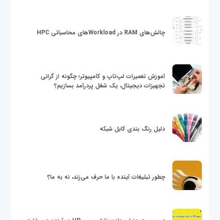
چالش‌های RAM در Workloadهای محاسباتی HPC
آموزش تعمیرات لپ‌تاپ و کامپیوتر؛ چگونه از گرانی
تجهیزات دیجیتال، یک شغل پردرآمد بسازیم؟
دلیل رنگ بندی کابل شبکه
چطور تبلیغات آینده با ما حرف می‌زند، نه به ما؟