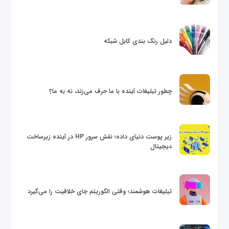
دلیل رنگ بندی کابل شبکه
چطور تبلیغات آینده با ما حرف می‌زند، نه به ما؟
زیر پوست دنیای داده؛ نقش سرور HP در آینده زیرساخت
دیجیتال
تبلیغات هوشمند؛ وقتی الگوریتم جای خلاقیت را می‌گیرد