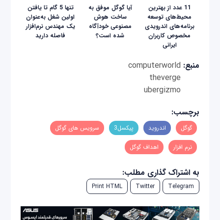
11 عدد از بهترین
آیا گوگل موفق به
تنها 5 گام تا یافتن
محیط‌های توسعه
ساخت هوش
اولین شغل به‌عنوان
برنامه‌های اندرویدی
مصنوعی خودآگاه
یک مهندس نرم‌افزار
مخصوص کاربران
شده است؟
فاصله دارید
ایرانی
منبع:
computerworld
theverge
ubergizmo
برچسب:
گوگل
اندروید
پیکسل3
سرویس های گوگل
نرم افزار
اهداف گوگل
به اشتراک گذاری مطلب:
Print HTML
Twitter
Telegram