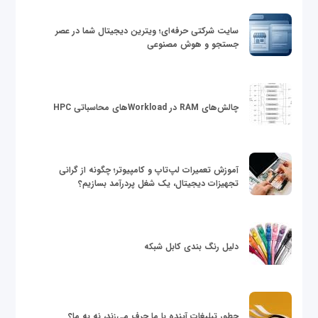
سایت شرکتی حرفه‌ای؛ ویترین دیجیتال شما در عصر
جستجو و هوش مصنوعی
چالش‌های RAM در Workloadهای محاسباتی HPC
آموزش تعمیرات لپ‌تاپ و کامپیوتر؛ چگونه از گرانی
تجهیزات دیجیتال، یک شغل پردرآمد بسازیم؟
دلیل رنگ بندی کابل شبکه
چطور تبلیغات آینده با ما حرف می‌زند، نه به ما؟