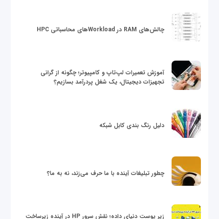
چالش‌های RAM در Workloadهای محاسباتی HPC
آموزش تعمیرات لپ‌تاپ و کامپیوتر؛ چگونه از گرانی
تجهیزات دیجیتال، یک شغل پردرآمد بسازیم؟
دلیل رنگ بندی کابل شبکه
چطور تبلیغات آینده با ما حرف می‌زند، نه به ما؟
زیر پوست دنیای داده؛ نقش سرور HP در آینده زیرساخت