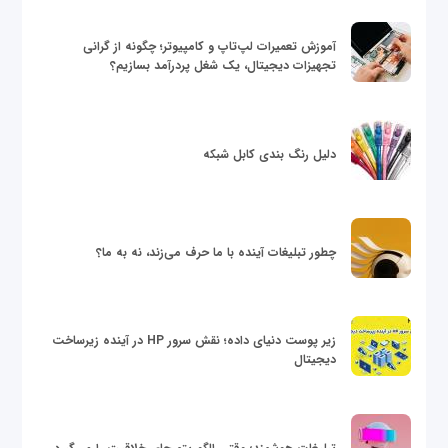
آموزش تعمیرات لپ‌تاپ و کامپیوتر؛ چگونه از گرانی
تجهیزات دیجیتال، یک شغل پردرآمد بسازیم؟
دلیل رنگ بندی کابل شبکه
چطور تبلیغات آینده با ما حرف می‌زند، نه به ما؟
زیر پوست دنیای داده؛ نقش سرور HP در آینده زیرساخت
دیجیتال