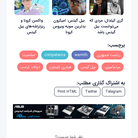
گری کیلدال، مردی که
بیل‌ گیتس: امیکرون
واکسن کرونا و
می‌توانست بیل
بدترین سویه ویروس
ریزتراشه‌های بیل
گیتس باشد
کرونا
گیتس
برچسب:
ریاست جمهوری
warmth
competence
صلاحیت
مردم‌آمیزی
بیل گیتس
هیلاری کلینتون
دونالد ترامپ
به اشتراک گذاری مطلب:
Print HTML
Twitter
Telegram
نظر شما چیست؟