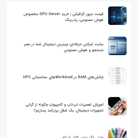
قیمت سرور گرافیکی | خرید GPU Server مخصوص
هوش مصنوعی، رندرینگ
سایت شرکتی حرفه‌ای؛ ویترین دیجیتال شما در عصر
جستجو و هوش مصنوعی
چالش‌های RAM در Workloadهای محاسباتی HPC
آموزش تعمیرات لپ‌تاپ و کامپیوتر؛ چگونه از گرانی
تجهیزات دیجیتال، یک شغل پردرآمد بسازیم؟
دلیل رنگ بندی کابل شبکه