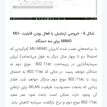
شکل 6 - خروجی آزمایش با فعال بودن قابلیت MU-
MIMO برای سه دستگاه
با برنامه‌های نصب شده کاربران MU-MIMO (فرآیندی که
احتمالاً دو تا چهار سال دیگر به طول می‌انجامد) ارزش
سرمایه‌گذاری در زیرساخت 802.11ac موج دوم به
حداکثر خواهد رسید. در حالی که 802.11ax به احتمال
زیاد با 802.11ac موج دوم سازگار خواهد شد، فشار
زیادی که به‌علت محدودیت ظرفیت WLAN برای ارتقای
آن وجود دارد، ممکن است باعث شود عمر مفید
802.11ac موج دوم و نرخ بازگشت سرمایه کاهش یابد.