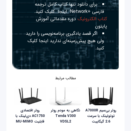
برای دانلود تنها کتاب کامل ترجمه
فارسی +Network
اینجا
کلیک کنید.
کتاب الکترونیک
دوره مقدماتی آموزش
پایتون
اگر قصد یادگیری برنامه‌نویسی را دارید
ولی هیچ پیش‌زمینه‌ای ندارید
اینجا
کلیک
کنید.
مطالب مرتبط
روتر بی‌سیم A7000R
نگاهی به مودم روتر
روتر اقتصادی
توتولینک با سرعت
Tenda V300
AC1750 دی‌لینک با
2.6 گیگابیت
VDSL2
قابلیت MU-MIMO