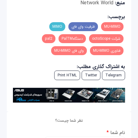
منبع:
Network World
برچسب:
MU-MIMO
ظرفیت وای فای
MIMO
شرکت octoScope
دستگاهPalTM
pal2
فناوری MU-MIMO
وای فای MU-MIMO
به اشتراک گذاری مطلب:
Print HTML
Twitter
Telegram
نظر شما چیست؟
نام شما
*