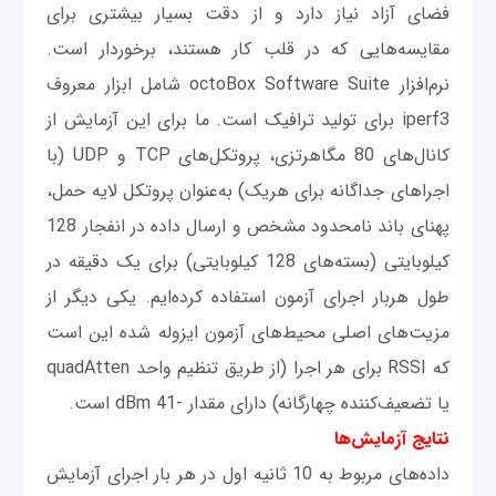
فضای آزاد نیاز دارد و از دقت بسیار بیشتری برای
مقایسه‌هایی که در قلب کار هستند، برخوردار است.
نرم‌افزار octoBox Software Suite شامل ابزار معروف
iperf3 برای تولید ترافیک است. ما برای این آزمایش از
کانال‌های 80 مگاهرتزی، پروتکل‌های TCP و UDP (با
اجراهای جداگانه برای هریک) به‌عنوان پروتکل لایه حمل،
پهنای باند نامحدود مشخص و ارسال داده در انفجار 128
کیلوبایتی (بسته‌های 128 کیلوبایتی) برای یک دقیقه در
طول هربار اجرای آزمون استفاده کرده‌ایم. یکی دیگر از
مزیت‌های اصلی محیط‌های آزمون ایزوله شده این است
که RSSI برای هر اجرا (از طریق تنظیم واحد quadAtten
یا تضعیف‌کننده چهارگانه) دارای مقدار -41 dBm است.
نتایج آزمایش‌ها
داده‌های مربوط به 10 ثانیه اول در هر بار اجرای آزمایش