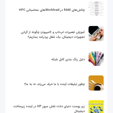
چالش‌های RAM در Workloadهای محاسباتی HPC
آموزش تعمیرات لپ‌تاپ و کامپیوتر؛ چگونه از گرانی
تجهیزات دیجیتال، یک شغل پردرآمد بسازیم؟
دلیل رنگ بندی کابل شبکه
چطور تبلیغات آینده با ما حرف می‌زند، نه به ما؟
زیر پوست دنیای داده؛ نقش سرور HP در آینده زیرساخت
دیجیتال