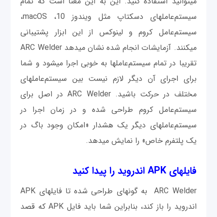
می‎توانید استفاده کنید. این به این معنا است که تمام
سیستم‌عامل‎های دسکتاپ مثل ویندوز 10، macOS،
سیستم‌عامل کروم و لینوکس از این ابزار پشتیبانی
می‎کنند. آزمايشات انجام شده نشان می‎دهد ARC Welder
تقريبا در تمام سیستم‌عامل‎ها به خوبی اجرا می‎شود و شما
برای اجرای آن دیگر لازم نیست بین سیستم‌عامل‎های
مختلف در حرکت باشید. ARC Welder در اصل برای
سیستم‌عامل کروم طراحی شده و در زمان اجرا در
سیستم‌عامل‎های دیگر یک هشدار «امکان وجود باگ در
یک پلتفرم خاص» را نمایش می‎دهد.
فایل‎های APK اندروید را پیدا کنید
ARC Welder به گونه‎ای طراحی شده تا فایل‎های APK
اندروید را باز کند، بنابراین شما باید فایل APK که قصد