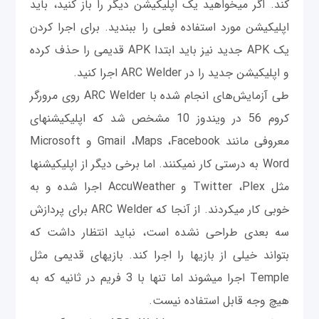
کند. اگر می‎خواهید یک اپلیکیشن دیگر را باز کنید، باید
اپلیکیشن مورد استفاده فعلی را ببندید. برای اجرا کردن
یک APK جدید نیز باید ابتدا APK قدیمی‎ را حذف کرده
و اپلیکیشن جدید را در ARC Welder اجرا کنید.
طی آزمایش‌های انجام شده با ARC Welder روی مرورگر
کروم 56 در ویندوز 10 مشخص شد که اپلیکیشن‎های
معروفی مانند Gmail ،Maps ،Facebook و Microsoft
Word به درستی کار نمی‎کنند. اما برخی دیگر از اپلیکیشن‎ها
مثل Twitter ،Plex و AccuWeather اجرا شده و به
خوبی کار می‎کردند. از آنجا که ARC Welder برای پردازش
سه بعدی طراحی نشده است، نباید انتظار داشت که
بتواند خیلی از بازی‎ها را اجرا کند. بازی‎های قدیمی‎ مثل
Temple اجرا می‎شوند اما تنها با 3 فریم در ثانیه که به
هیچ وجه قابل استفاده نیست.