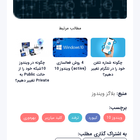
مطالب مرتبط
چگونه شماره تلفن
4 روش فعالسازی
چگونه در ویندوز
خود را در تلگرام تغییر
(active) ویندوز 10
10شبکه خود را از
دهیم؟
حالت Public به
Private تغییر دهیم؟
منبع:
بلاگز ویندوز
برچسب:
ویندوز 10
کیبورد
ترفند
کلید میان‌بر
بهره‌وری
به اشتراک گذاری مطلب: