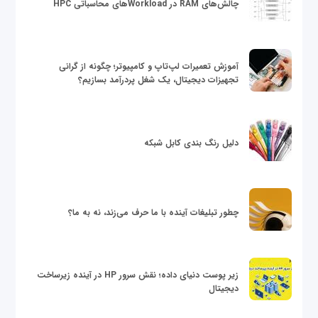
چالش‌های RAM در Workloadهای محاسباتی HPC
آموزش تعمیرات لپ‌تاپ و کامپیوتر؛ چگونه از گرانی
تجهیزات دیجیتال، یک شغل پردرآمد بسازیم؟
دلیل رنگ بندی کابل شبکه
چطور تبلیغات آینده با ما حرف می‌زند، نه به ما؟
زیر پوست دنیای داده؛ نقش سرور HP در آینده زیرساخت
دیجیتال