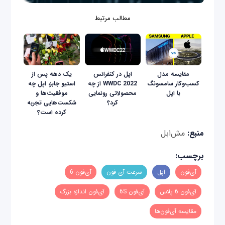
مطالب مرتبط
مقایسه مدل
اپل در کنفرانس
یک دهه پس از
کسب‌و‌کار سامسونگ
WWDC 2022 از چه
استیو جابز، اپل چه
با اپل
محصولاتی رونمایی
موفقیت‌ها و
کرد؟
شکست‌هایی تجربه
کرده است؟
منبع:
مش‌ابل
برچسب:
آی‌فون
اپل
سرعت آی فون
آی‌فون 6
آی‌فون 6 پلاس
آی‌فون 6S
آی‌فون اندازه بزرگ
مقایسه آی‌فون‌ها