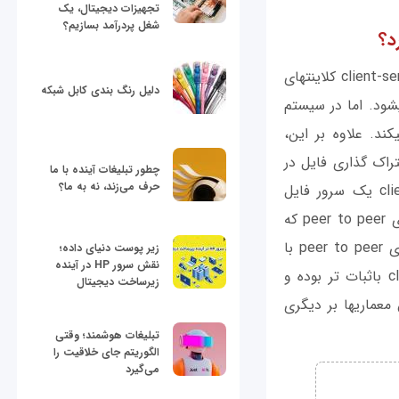
تجهیزات دیجیتال، یک
شغل پردرآمد بسازیم؟
تفاوت اصلی بین سیستم‎های client-server و peer to peer این است که در معماری client-server کلاینت‎های
دلیل رنگ بندی کابل شبکه
مشخصی وجود دارند که خدماتی را درخواست می‎کنند که توسط یک سری سرور فراهم می‎شود. اما در سیستم
peer to peer هر Peer همزمان هم به عنوان تامین‌کننده و هم مصرف‌کننده رفتار می‎کند. علاوه بر این،
به اشتراک گذاری فایل در
چطور تبلیغات آینده با ما
حرف می‌زند، نه به ما؟
سیستم‎های peer to peer هزینه بیشتری دارد. به عبارت ديگر، در سیستم client-server یک سرور فایل
اختصاصی سطوح دسترسی متفاوتی را برای کلاینت‎ها فراهم می‎کند که به نسبت سیستم‎های peer to peer که
امنیت توسط کاربر نهایی اداره می‎شود از امنیت بیشتری برخوردار است. همچنین شبکه‎های peer to peer با
زیر پوست دنیای داده؛
نقش سرور HP در آینده
افزایش تعداد نودها دچار اختلال در سطح عملکرد می‎شوند، اما سیستم‎های client-server باثبات تر بوده و
زیرساخت دیجیتال
می‎توانید آنها را به هر میزان که مایل هستید گسترش دهید. بنابراین ترجيح یکی از این معماری‎ها بر دیگری
تبلیغات هوشمند؛ وقتی
الگوریتم جای خلاقیت را
می‌گیرد