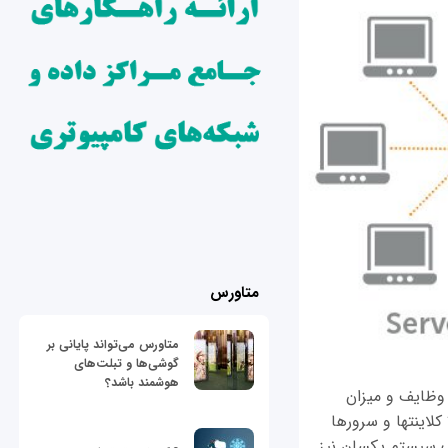
متاورس
متاورس می‌تواند پایانی بر
گوشی‌ها و تبلت‌های
هوشمند باشد؟
Client serv و Peer to Peer دو نوع از معماری شبکه هستند. در معماری client server وظایف و میزان
کارها بین سرورها تقسیم بندی می‎شود و خدمات از طریق کلاینت‎ها درخواست می‎شود. معمولا کلاینت‎ها و سرورها
در ارتباط هستند، اما همچنین آنها می‎توانند در یک سیستم یکسان نیز