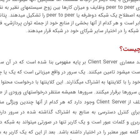
قرار بگیرند. در معماری peer to peer وظایف و می
می‎شود و این زوج‎ها به اصطلاح یک شب
ر برابر است و هر کدام از آنها بخشی از منابع خود از جمله توان پردازشی
که را در اختیار سایر شرکای خود در شبکه قرار می‎دهند.
همان‎طور که اشاره شد معماری Client Server بر پایه مفهومی‎
توسط کلاینت‎ها درخواست می‎شود تامین می‎کنند. یک سرور در واقع میزبانی است 
را اجرا کرده و منابع خود را با کلاینت‎ها به اشتراک می‎گذا
امروزه چند نوع مختلف از Client Server وجود دارد که هر کدام از آنها چند
 برای کنترل دسترسی به منابع به اشتراک گذاشته شده در سرور دار
فهرستی از نام‎های کاربری و کلمات عبور است و ی
لمه عبور معتبر را در اختیار داشته باشد. بعد از این که یک کاربر به