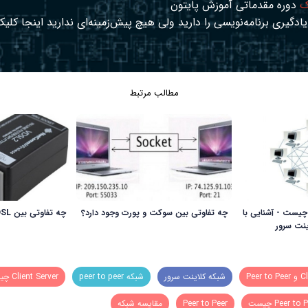
ک
دوره مقدماتی آموزش پایتون
ادگیری برنامه‌نویسی را دارید ولی هیچ پیش‌زمینه‌ای ندارید
اینجا
کلیک
مطالب مرتبط
ماری client server چیست - آشنایی با
چه تفاوتی بین سوکت و پورت وجود دارد؟
چه تفاوتی بین ADSL و VDSL وجود دارد؟
ینت سرور
شبکه کلاینت سرور
شبکه peer to peer
Client Server چیست
Peer to چیست
Peer to Peer
مقایسه شبکه