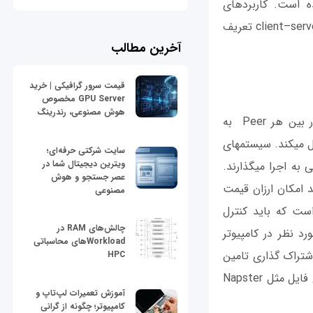
ه است. کاربردهای
گسترده‎ای از جمله تبادل ایمیل، دسترسی به وب و دسترسی به پایگاه داده برای معماری client–server تعریف
آخرین مطالب
قیمت سرور گرافیکی | خرید
GPU Server مخصوص
هوش مصنوعی، رندرینگ
در یک شبکه Peer to Peer منابع بدون هیچ گونه هماهنگی مرکزی از طریق یک سرور بین هر Peer به
اشتراک گذاشته می‎شود. هر Peer همزمان هم به عنوان تامین کننده و هم مصرف کننده عمل می‎کند. سیستم‎های
سایت شرکتی حرفه‌ای؛
ویترین دیجیتال شما در
Peer to peer یک شبکه همپوشانی شده را در لايه اپلیکیشن روی توپولوژی شبکه فیزیکی به اجرا می‎گذارند.
عصر جستجو و هوش
گذاری منابع به شیوه‎ای است که تا حد امکان ارزان قیمت
مصنوعی
ست که باید کنترل
چالش‌های RAM در
تراک گذاری مورد نظر در کامپیوتر
Workloadهای محاسباتی
شتراک گذاری تامین
HPC
می‎شود. ساختار شبکه peer to peer برای استفاده در سیستم‎های معروف به اشتراک گذاری فایل مثل Napster
آموزش تعمیرات لپ‌تاپ و
کامپیوتر؛ چگونه از گرانی