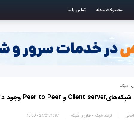
محصولات مجله
تماس با ما
ری شبکه
و Peer to Peer وجود دارد؟
جانی
ترفند شبکه
فناوری شبکه
24/01/1397 - 13:30