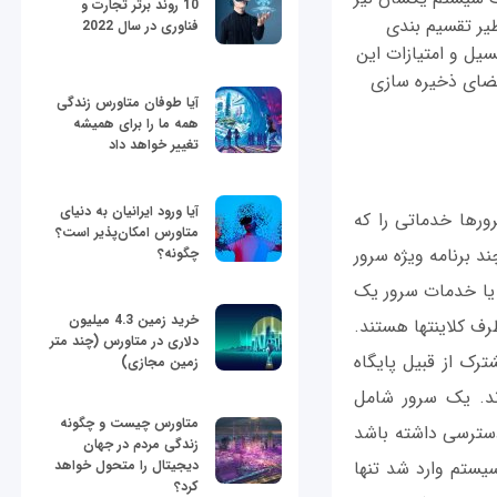
10 روند برتر تجارت و
زان کارها بین زوج سیستم‎های نظیر به نظیر تقسیم بندی
فناوری در سال 2022
که دوطرفه یا peer to peer را تشکیل می‎دهند. پتانسيل و امتیازات این
، فضای ذخيره سازی
آیا طوفان متاورس زندگی
همه ما را برای همیشه
تغییر خواهد داد
آیا ورود ایرانیان به دنیای
 بنا شده است که در آن سرورها خدماتی را که
متاورس امکان‌پذیر است؟
که یک یا چند برنامه ویژه سرور
چگونه؟
رند. این کلاینت‎ها با درخواست محتوا یا خدمات سرور یک
خرید زمین 4.3 میلیون
جلسه ارتباطی با این سرورها برقرار می‎کنند. سرورها همیشه منتظر درخواست‎های ورودی از طرف کلاینت‎ها هستند.
دلاری در متاورس (چند متر
ین ویژگی مشترک از قبیل پایگاه
زمین مجازی)
ند. یک سرور شامل
متاورس چیست و چگونه
ک کاربر تنها در صورتی می‎تواند به شبکه دسترسی داشته باشد
زندگی مردم در جهان
دیجیتال را متحول خواهد
 سیستم وارد شد تنها
کرد؟