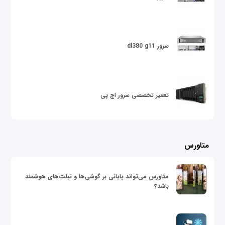
سرور dl380 g11
تعمیر تخصصی سرور اچ پی
متاورس
متاورس می‌تواند پایانی بر گوشی‌ها و تبلت‌های هوشمند
باشد؟