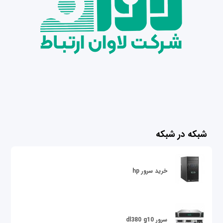
شبکه در شبکه
خرید سرور hp
سرور dl380 g10