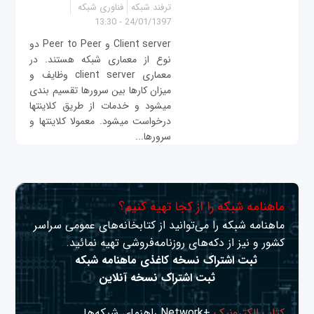
ترفند شبکه
فناوری شبکه
24/01/1397 - 13:30
Client server و Peer to Peer دو
نوع از معماری شبکه هستند. در
معماری client server وظایف و
میزان کارها بین سرورها تقسیم بندی
می‎شود و خدمات از طریق کلاینت‎ها
درخواست می‎شود. معمولا کلاینت‎ها و
سرورها...
ماهنامه شبکه را از کجا تهیه کنیم؟
ماهنامه شبکه را می‌توانید از کتابخانه‌های عمومی سراسر
کشور و نیز از دکه‌های روزنامه‌فروشی تهیه نمائید.
ثبت اشتراک نسخه کاغذی ماهنامه شبکه
ثبت اشتراک نسخه آنلاین
کتاب الکترونیک
+Network راهنمای شبکه‌ها