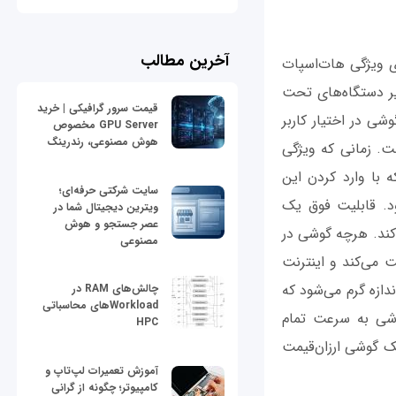
آخرین مطالب
ی ویژگی هات‌اسپات
ر دستگاه‌های تحت
قیمت سرور گرافیکی | خرید
ی در اختیار کاربر
GPU Server مخصوص
هوش مصنوعی، رندرینگ
م دهید، روشن کردن ویژگی Mobile Hotspot گوشی است. زمانی که ویژگی
 با وارد کردن این
سایت شرکتی حرفه‌ای؛
ود. قابلیت فوق یک
ویترین دیجیتال شما در
عصر جستجو و هوش
‌کند. هرچه گوشی در
مصنوعی
فت می‌کند و اینترنت
دازه گرم می‌شود که
چالش‌های RAM در
Workloadهای محاسباتی
وشی به سرعت تمام
HPC
ک گوشی ارزان‌قیمت
آموزش تعمیرات لپ‌تاپ و
کامپیوتر؛ چگونه از گرانی