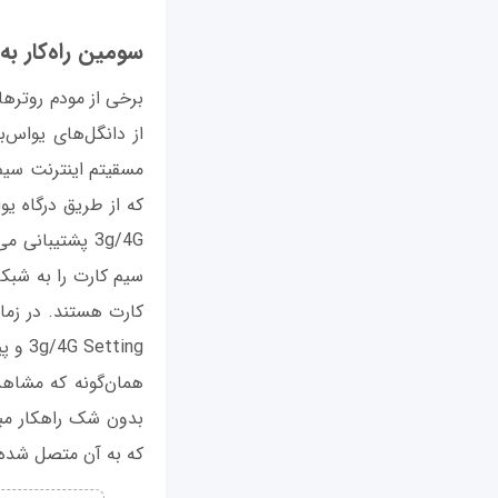
سومین راه‌کار به‌ک
از دانگل‌های یو‌اس‌ب
مسقیتم اینترنت سیم ک
3g/4G پشتیبان
سیم کارت را به شبک
کارت هستند. در زما
3g/4G Setting و پیکربندی پارامترهای مربوطه به اینترنت سیم کارت است.
همان‌گونه که مشاهد
بدون شک راهکار مبتن
که به آن متصل شده‌ا