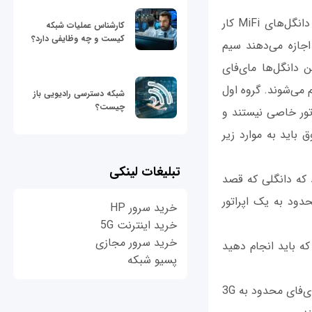
روش دوم که عملکرد بهتری داشته و مشکلی برای گوشی شما به وجود نمی‌آورد بر مبنای دانگل‌های MiFi کار
کارشناس عملیات شبکه
کیست و چه وظایفی دارد؟
 که اجازه می‌دهند سیم
ن دانگل‌ها مای‌فای
صلی تقسیم می‌شوند. گروه اول
شبکه دسترسی رادیویی باز
چیست؟
اتور خاصی نیستند و
 باید به موارد زیر
تبلیغات لینکی
د که دانگلی که قصد
حدود به یک اپراتور
خرید سرور HP
خرید اینترنت 5G
خرید سرور مجازی
که باید انجام دهید
پسیو شبکه
در زمان خرید دقت کنید که دانگل از اینترنت 4G LTE پشتیبانی کند. برخی از دانگل‌های مای‌فای محدود به 3G