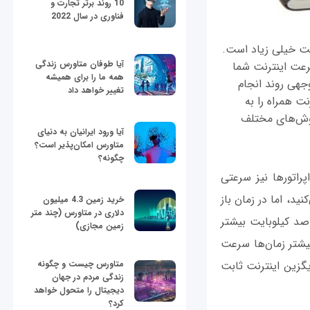
10 روند برتر تجارت و
فناوری در سال 2022
عت خیلی زیاد است.
آیا طوفان متاورس زندگی
سرعت اینترنت شما
همه ما را برای همیشه
جهی روند انجام
تغییر خواهد داد
ت همراه را به
ا روش‌های مختلف
آیا ورود ایرانیان به دنیای
متاورس امکان‌پذیر است؟
چگونه؟
ی می‌کنند و برخی از اپراتورها نیز سرعتی
رخی موارد در بالای صفحه 4G را مشاهده می‌کنید، اما در زمان باز
خرید زمین 4.3 میلیون
دلاری در متاورس (چند متر
د کیلوبایت بیشتر
زمین مجازی)
یشتر زمان‌ها سرعت
یگزین اینترنت ثابت
متاورس چیست و چگونه
زندگی مردم در جهان
دیجیتال را متحول خواهد
کرد؟