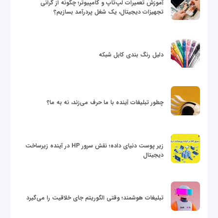
آموزش تعمیرات لپ‌تاپ و کامپیوتر؛ چگونه از گرانی
تجهیزات دیجیتال، یک شغل پردرآمد بسازیم؟
دلیل رنگ بندی کابل شبکه
چطور تبلیغات آینده با ما حرف می‌زند، نه به ما؟
زیر پوست دنیای داده؛ نقش سرور HP در آینده زیرساخت
دیجیتال
تبلیغات هوشمند؛ وقتی الگوریتم جای خلاقیت را می‌گیرد