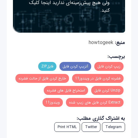
ولی هیچ پیش‌زمینه‌ای ندارید
اینجا
کلیک
کنید.
منبع:
howtogeek
برچسب:
زیپ کردن فایل
آنزیپ کردن فایل
فایلZIP
فشرده کردن فایل در ویندوز11
خارج کردن فایل از حالت فشرده
Unzip کردن فایل
استخراج فایل های فشرده
Extract کردن فایل های زیپ شده
ویندوز11
به اشتراک گذاری مطلب:
Print HTML
Twitter
Telegram