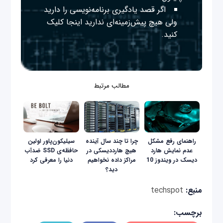
اگر قصد یادگیری برنامه‌نویسی را دارید
ولی هیچ پیش‌زمینه‌ای ندارید
اینجا
کلیک
کنید.
مطالب مرتبط
راهنمای رفع مشکل
چرا تا چند سال آینده
سیلیکون‌پاور اولین
عدم نمایش هارد
هیچ هارددیسکی در
حافظه‌ی SSD ضدآب
دیسک در ویندوز 10
مراکز داده نخواهیم
دنیا را معرفی کرد
دید؟
منبع:
techspot
برچسب: