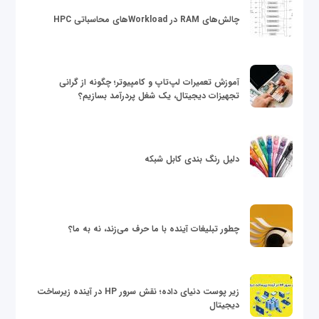
چالش‌های RAM در Workloadهای محاسباتی HPC
آموزش تعمیرات لپ‌تاپ و کامپیوتر؛ چگونه از گرانی
تجهیزات دیجیتال، یک شغل پردرآمد بسازیم؟
دلیل رنگ بندی کابل شبکه
چطور تبلیغات آینده با ما حرف می‌زند، نه به ما؟
زیر پوست دنیای داده؛ نقش سرور HP در آینده زیرساخت
دیجیتال