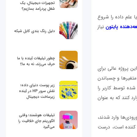
تجهیزات دیجیتال، یک
شغل پردرآمد بسازیم؟
ا علم داده را شروع
ه‌دهنده پایتون
نیاز
دلیل رنگ بندی کابل شبکه
چطور تبلیغات آینده با ما
حرف می‌زند، نه به ما؟
محک زدن خودتان، کار بر روی Mad Libs Generator است. این پروژه عالی برای
، متغیرها و چسباندن
زیر پوست دنیای داده؛
شده توسط کاربر را
نقش سرور HP در آینده
زیرساخت دیجیتال
د کنند که به عنوان
تبلیغات هوشمند؛ وقتی
ودی‌ها وارد شدند،
الگوریتم جای خلاقیت را
رم کننده است، درست
می‌گیرد