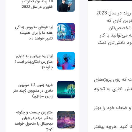
10 روند برتر تجارت و
فناوری در سال 2022
پایتون یکی از محبوب‌ترین زبان‌های برنامه نویسی حال حاضر است. به نظر می‌رسد که این روند در سال 2023
ترین کاری که
 و تخصص‌تان
آیا طوفان متاورس زندگی
همه ما را برای همیشه
می‌توانید با کار
تغییر خواهد داد
هبود دانش‌تان کمک
آیا ورود ایرانیان به دنیای
متاورس امکان‌پذیر است؟
چگونه؟
 که روی پروژه‌های
خرید زمین 4.3 میلیون
دانش نظری به تجربه
دلاری در متاورس (چند متر
زمین مجازی)
 و ضعف خود را بهتر
متاورس چیست و چگونه
زندگی مردم در جهان
دیجیتال را متحول خواهد
نا کنید. هرچه بیشتر
کرد؟