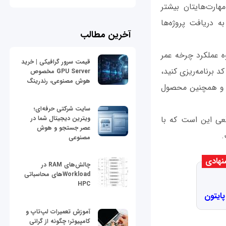
هارت‌هایتان بیشتر
ه دریافت پروژه‌ها
آخرین مطالب
ز نحوه عملکرد چرخه عمر
قیمت سرور گرافیکی | خرید
د برنامه‌ریزی کنید،
GPU Server مخصوص
هوش مصنوعی، رندرینگ
ید و همچنین محصول
سایت شرکتی حرفه‌ای؛
ویترین دیجیتال شما در
قعی این است که با
عصر جستجو و هوش
.
مصنوعی
هادی
چالش‌های RAM در
Workloadهای محاسباتی
HPC
پایتون
آموزش تعمیرات لپ‌تاپ و
کامپیوتر؛ چگونه از گرانی