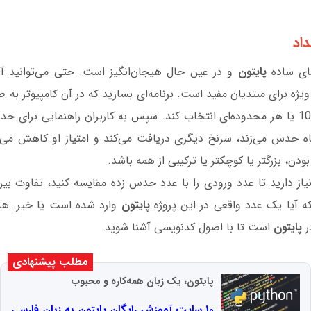
های ساده
پایتون
و در عین حال هیجان‌انگیز است. حتی می‌توانید آ
 ویژه برای مبتدیان مفید است. برنامه‌ای بسازید که در آن کامپیوتر به
بین 1 تا 10، 1 تا 100 یا هر محدوده‌ای انتخاب کند. سپس به کاربران راهنمایی ب
باه حدس می‌زند، سرنخ دیگری دریافت می‌کند و امتیاز او کاهش می‌ی
دن، بزرگتر یا کوچکتر یا ترکیبی از همه باشد.
یاز دارید تا عدد ورودی را با عدد حدس زده مقایسه کنید، تفاوت بین
که آیا یک عدد واقعی در این پروژه
پایتون
وارد شده است یا خیر. هد
ر
پایتون
است تا با اصول کدنویسی آشنا شوید.
مطلب پیشنهادی
پایتون، یک زبان همه‌کاره و محبوب
۱۰ سایت آموزش رایگان پایتون به زبان فارسی