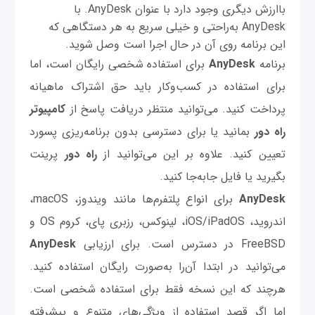
باارزش دیگری وجود دارد با عنوان AnyDesk. با
AnyDesk به‌راحتی و خیلی سریع به هر دستگاهی که
این برنامه روی آن در حال اجرا است وصل شوید.
برنامه
AnyDesk
برای استفاده شخصی رایگان است، اما
برای استفاده در کسب‌وکار باید حق اشتراک ماهیانه
پرداخت کنید. می‌توانید منتظر دریافت پاسخ از
کامپیوتر
راه دور
بمانید یا برای دسترسی بدون برنامه‌ریزی پسورد
تعیین کنید. علاوه بر این می‌توانید از
راه دور
پرینت
بگیرید یا فایل جابه‌جا کنید.
AnyDesk
برای انواع پلتفرم‌ها مانند ویندوز، macOS،
اندروید، iOS/iPadOS، لینوکس، رزبری پای، کروم OS و
FreeBSD در دسترس است. برای ارزیابی
AnyDesk
می‌توانید در ابتدا آن‌را به‌صورت رایگان استفاده کنید.
هرچند که این نسخه فقط برای استفاده شخصی است.
اما اگر قصد استفاده از ویژگی‌های متنوع و پیشرفته