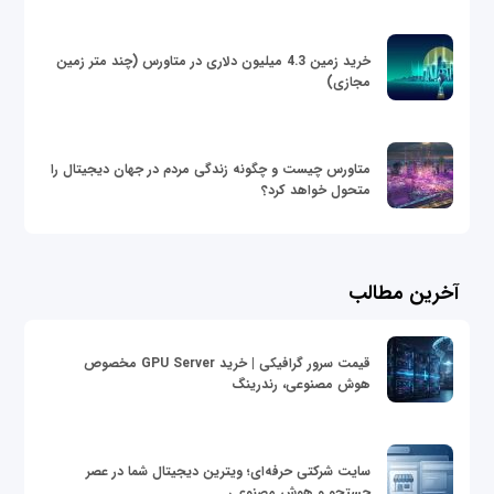
خرید زمین 4.3 میلیون دلاری در متاورس (چند متر زمین
مجازی)
متاورس چیست و چگونه زندگی مردم در جهان دیجیتال را
متحول خواهد کرد؟
آخرین مطالب
قیمت سرور گرافیکی | خرید GPU Server مخصوص
هوش مصنوعی، رندرینگ
سایت شرکتی حرفه‌ای؛ ویترین دیجیتال شما در عصر
جستجو و هوش مصنوعی