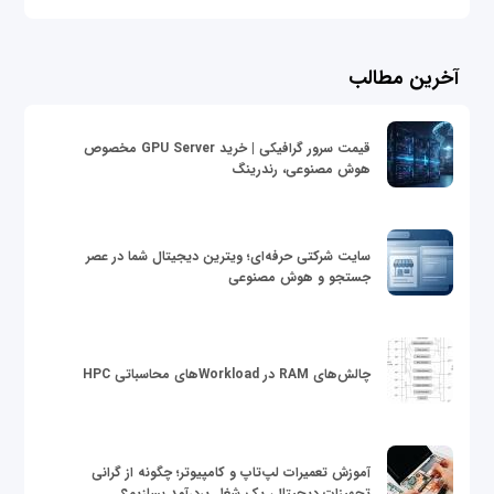
آخرین مطالب
قیمت سرور گرافیکی | خرید GPU Server مخصوص
هوش مصنوعی، رندرینگ
سایت شرکتی حرفه‌ای؛ ویترین دیجیتال شما در عصر
جستجو و هوش مصنوعی
چالش‌های RAM در Workloadهای محاسباتی HPC
آموزش تعمیرات لپ‌تاپ و کامپیوتر؛ چگونه از گرانی
تجهیزات دیجیتال، یک شغل پردرآمد بسازیم؟