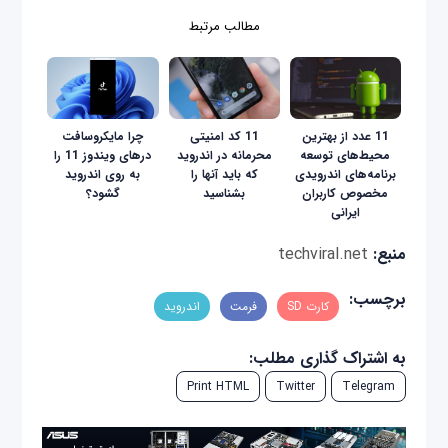
مطالب مرتبط
11 عدد از بهترین
11 کد امنیتی
چرا مایکروسافت
محیط‌های توسعه
محرمانه در اندروید
در‌های ویندوز 11 را
برنامه‌های اندرویدی
که باید آنها را
به روی اندروید
مخصوص کاربران
بشناسید
گشود؟
ایرانی
منبع:
techviral.net
برچسب:
کارت SD
فرمت
اندروید
به اشتراک گذاری مطلب:
Print HTML
Twitter
Telegram