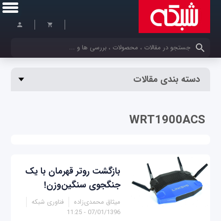
کلمات کلیدی خود را وارد کنید
دسته بندی مقالات
WRT1900ACS
بازگشت روتر قهرمان با یک
جنگجوی سنگین‌وزن!
میثاق محمدی‌زاده
فناوری شبکه
07/01/1396 - 11:25