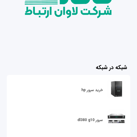
شبکه در شبکه
خرید سرور hp
سرور dl380 g10