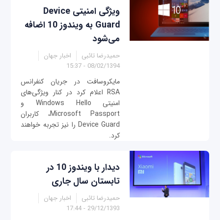
ویژگی امنیتی Device
Guard به ویندوز 10 اضافه
می‌شود
حمیدرضا تائبی
اخبار جهان
08/02/1394 - 15:37
مایکروسافت در جریان کنفرانس
RSA اعلام کرد در کنار ویژگی‌های
امنیتی Windows Hello و
Microsoft Passport، کاربران
Device Guard را نیز تجربه خواهند
کرد.
دیدار با ویندوز 10 در
تابستان سال جاری
حمیدرضا تائبی
اخبار جهان
29/12/1393 - 17:44