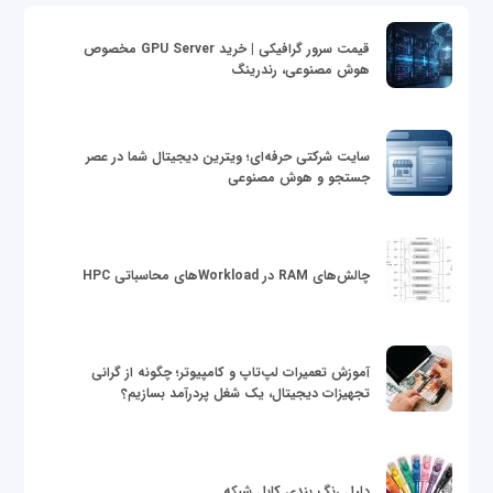
قیمت سرور گرافیکی | خرید GPU Server مخصوص
هوش مصنوعی، رندرینگ
سایت شرکتی حرفه‌ای؛ ویترین دیجیتال شما در عصر
جستجو و هوش مصنوعی
چالش‌های RAM در Workloadهای محاسباتی HPC
آموزش تعمیرات لپ‌تاپ و کامپیوتر؛ چگونه از گرانی
تجهیزات دیجیتال، یک شغل پردرآمد بسازیم؟
دلیل رنگ بندی کابل شبکه