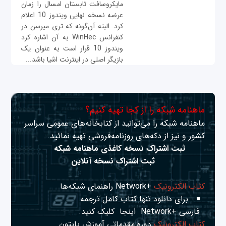
مایکروسافت تابستان امسال را زمان
عرضه نسخه نهایی ویندوز 10 اعلام
کرد. البته آن‌گونه که تری میرسن در
کنفرانس WinHec به آن اشاره کرد
ویندوز 10 قرار است به عنوان یک
بازیگر اصلی در اینترنت اشیا باشد...
ماهنامه شبکه را از کجا تهیه کنیم؟
ماهنامه شبکه را می‌توانید از کتابخانه‌های عمومی سراسر
کشور و نیز از دکه‌های روزنامه‌فروشی تهیه نمائید.
ثبت اشتراک نسخه کاغذی ماهنامه شبکه
ثبت اشتراک نسخه آنلاین
کتاب الکترونیک
+Network راهنمای شبکه‌ها
برای دانلود تنها کتاب کامل ترجمه
فارسی +Network
اینجا
کلیک کنید.
کتاب الکترونیک
دوره مقدماتی آموزش پایتون