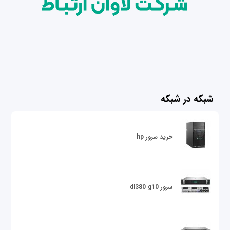
شبکه در شبکه
خرید سرور hp
سرور dl380 g10