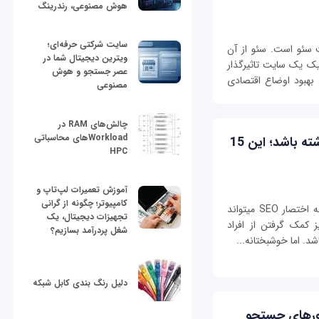
هوش مصنوعی، رندرینگ
سایت شرکتی حرفه‌ای؛
 سئو است. سئو از آن
ویترین دیجیتال شما در
ک یک سایت تاثیرگذار
عصر جستجو و هوش
بهبود اوضاع اقتصادی
مصنوعی
چالش‌های RAM در
Workloadهای محاسباتی
اگر می‌خواهید سایت‌تان رتبه بهتری داشته باشد؛ این 15
HPC
آموزش تعمیرات لپ‌تاپ و
کامپیوتر؛ چگونه از گرانی
پرداختن به موضوع بهینه‌سازی موتور جستجو یا به اختصار SEO می‎تواند
تجهیزات دیجیتال، یک
 کمک گرفتن از افراد
شغل پردرآمد بسازیم؟
دلیل رنگ بندی کابل شبکه
تورهای جستجو