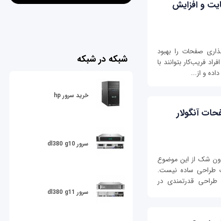
یت و افزایش
ذاری صفحات را بهبود
شبکه در شبکه
راد فریب‌کار بتوانند با
ده و از...
خرید سرور hp
حات آنگولار
سرور dl380 g10
 بدون شک از این موضوع
ب طراحی ساده نیست.
ی طراحی قدرتمندی در
سرور dl380 g11