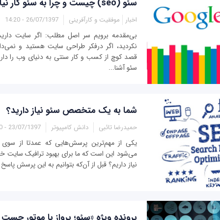
سئو (seo) چیست و چرا به سئو کار نیاز دارید؟
اخبار
موفقیت و کارآفرینی
26/07/1397 - 14:20
بی‌مقدمه برویم سر اصل مطلب: اگر سایت دارید
نکردید، اگر درفکر طراحی سایت هستید و نمی‌د
قصد کوچ از کسب و کار سنتی به دنیای وب را داری
سئو آشنا...
شما به یک متخصص سئو نیاز دارید؟
حمیدرضا تائبی
دانش کامپیوتر
23/07/1397 - 11:50
یکی از مهم‌ترین پرسش‌هایی که عمدتا از سوی 
می‌شود این است که ما برای بهبود ترافیک سایت خ
نیاز داریم؟ قبل از آن‌که بتوانیم به این پرسش پاسخ د
پرونده ویژه «سئو؛ پرواز با موتور جست