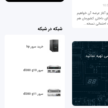
ه‌زودی شاهد رونمایی از آیفون 7 اپل و آغاز عرضه آن خواهیم
 تدریج به بازارهای داخلی کشورمان هم
 احتمالی نسخه‌...
شبکه در شبکه
خرید سرور hp
ی تهیه نمائید.
سرور dl380 g10
سرور dl380 g11