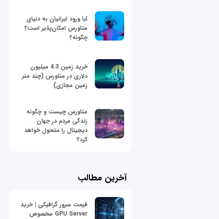
آیا ورود ایرانیان به دنیای
متاورس امکان‌پذیر است؟
چگونه؟
خرید زمین 4.3 میلیون
دلاری در متاورس (چند متر
زمین مجازی)
متاورس چیست و چگونه
زندگی مردم در جهان
دیجیتال را متحول خواهد
کرد؟
آخرین مطالب
قیمت سرور گرافیکی | خرید
GPU Server مخصوص