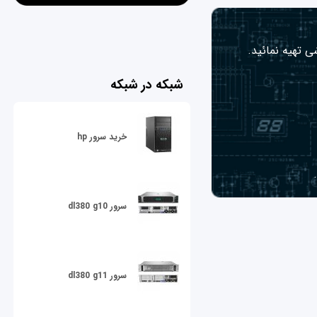
ی تهیه نمائید.
شبکه در شبکه
خرید سرور hp
سرور dl380 g10
سرور dl380 g11