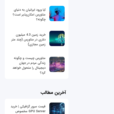
آیا ورود ایرانیان به دنیای
متاورس امکان‌پذیر است؟
چگونه؟
خرید زمین 4.3 میلیون
دلاری در متاورس (چند متر
زمین مجازی)
متاورس چیست و چگونه
زندگی مردم در جهان
دیجیتال را متحول خواهد
کرد؟
آخرین مطالب
قیمت سرور گرافیکی | خرید
GPU Server مخصوص