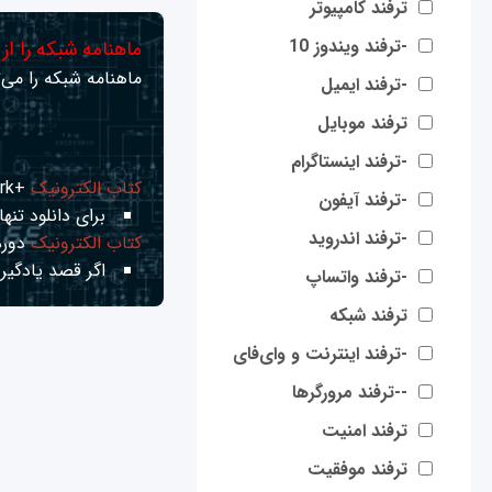
ترفند کامپیوتر
-ترفند ویندوز 10
ماهنامه شبکه را از
ماهنامه شبکه را می‌ت
-ترفند ایمیل
ترفند موبایل
-ترفند اینستاگرام
کتاب الکترونیک
+Network راهنمای شبکه‌ها
-ترفند آیفون
برای دانلود تنها 
-ترفند اندروید
کتاب الکترونیک
دوره
اگر قصد یادگیری
-ترفند واتساپ
ترفند شبکه
-ترفند اینترنت و وای‌فای
--ترفند مرورگرها
ترفند امنیت
ترفند موفقیت