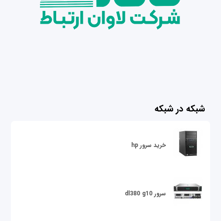
شبکه در شبکه
خرید سرور hp
سرور dl380 g10