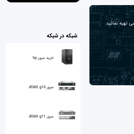
ی تهیه نمائید.
شبکه در شبکه
خرید سرور hp
سرور dl380 g10
سرور dl380 g11