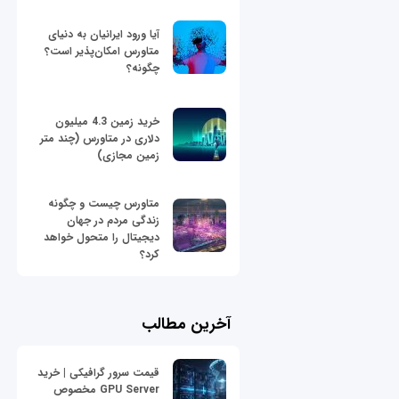
آیا ورود ایرانیان به دنیای
متاورس امکان‌پذیر است؟
چگونه؟
خرید زمین 4.3 میلیون
دلاری در متاورس (چند متر
زمین مجازی)
متاورس چیست و چگونه
زندگی مردم در جهان
دیجیتال را متحول خواهد
کرد؟
آخرین مطالب
قیمت سرور گرافیکی | خرید
GPU Server مخصوص