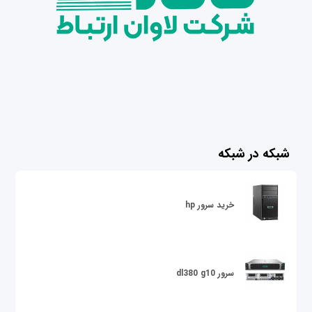
شبکه در شبکه
خرید سرور hp
سرور dl380 g10