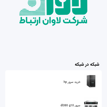
شبکه در شبکه
خرید سرور hp
سرور dl380 g10