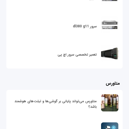
سرور dl380 g11
تعمیر تخصصی سرور اچ پی
متاورس
متاورس می‌تواند پایانی بر گوشی‌ها و تبلت‌های هوشمند
باشد؟