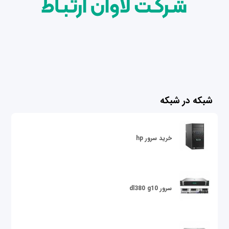
شبکه در شبکه
خرید سرور hp
سرور dl380 g10