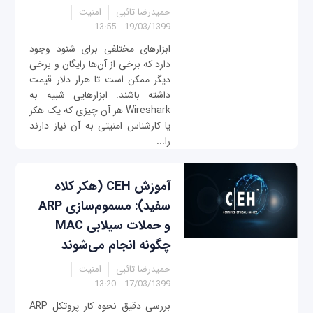
حمیدرضا تائبی
امنیت
19/03/1399 - 13:55
ابزارهای مختلفی برای شنود وجود
دارد که برخی از آن‌ها رایگان و برخی
دیگر ممکن است تا هزار دلار قیمت
داشته باشند. ابزارهایی شبیه به
Wireshark هر آن چیزی که یک هکر
یا کارشناس امنیتی به آن نیاز دارند
را...
آموزش CEH (هکر کلاه
سفید): مسموم‌سازی ARP
و حملات سیلابی MAC
چگونه انجام می‌شوند
حمیدرضا تائبی
امنیت
17/03/1399 - 13:20
بررسی دقیق نحوه کار پروتکل ARP