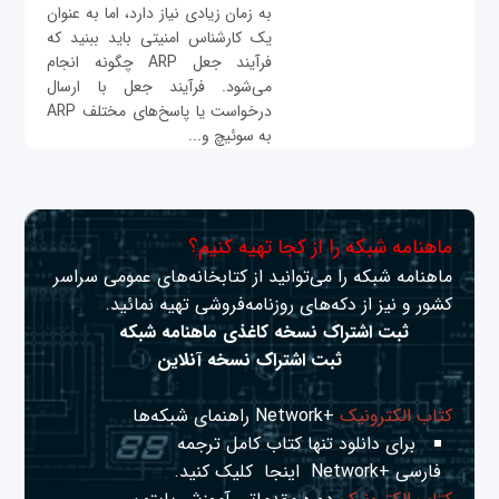
به زمان زیادی نیاز دارد، اما به عنوان
یک کارشناس امنیتی باید ببنید که
فرآیند جعل ARP چگونه انجام
می‌شود. فرآیند جعل با ارسال
درخواست‌ یا پاسخ‌های مختلف ARP
به سوئیچ و...
ماهنامه شبکه را از کجا تهیه کنیم؟
ماهنامه شبکه را می‌توانید از کتابخانه‌های عمومی سراسر
کشور و نیز از دکه‌های روزنامه‌فروشی تهیه نمائید.
ثبت اشتراک نسخه کاغذی ماهنامه شبکه
ثبت اشتراک نسخه آنلاین
کتاب الکترونیک
+Network راهنمای شبکه‌ها
برای دانلود تنها کتاب کامل ترجمه
فارسی +Network
اینجا
کلیک کنید.