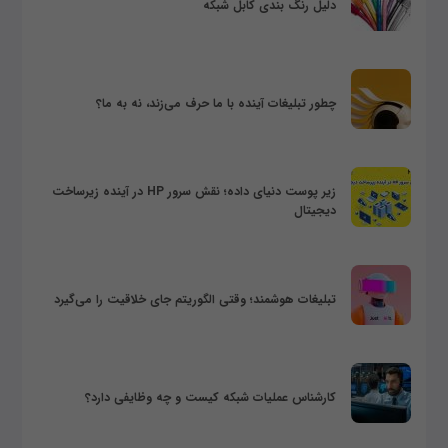
دلیل رنگ بندی کابل شبکه
چطور تبلیغات آینده با ما حرف می‌زند، نه به ما؟
زیر پوست دنیای داده؛ نقش سرور HP در آینده زیرساخت
دیجیتال
تبلیغات هوشمند؛ وقتی الگوریتم جای خلاقیت را می‌گیرد
کارشناس عملیات شبکه کیست و چه وظایفی دارد؟