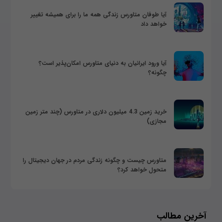
آیا طوفان متاورس زندگی همه ما را برای همیشه تغییر
خواهد داد
آیا ورود ایرانیان به دنیای متاورس امکان‌پذیر است؟
چگونه؟
خرید زمین 4.3 میلیون دلاری در متاورس (چند متر زمین
مجازی)
متاورس چیست و چگونه زندگی مردم در جهان دیجیتال را
متحول خواهد کرد؟
آخرین مطالب