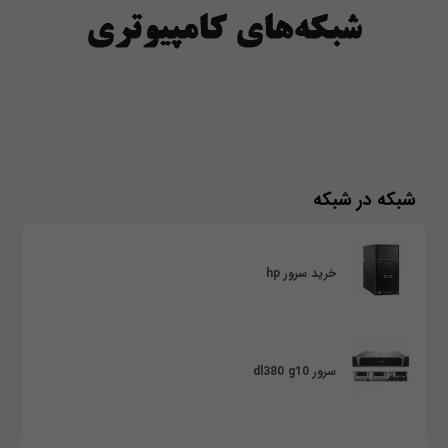
شبکه در شبکه
خرید سرور hp
سرور dl380 g10