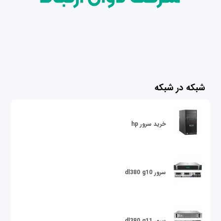
شبکه در شبکه
خرید سرور hp
سرور dl380 g10
سرور dl380 g11