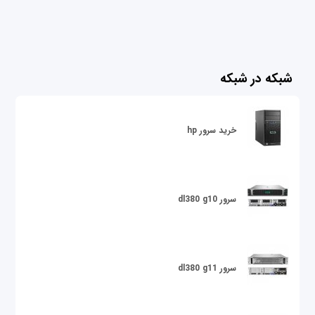
شبکه در شبکه
خرید سرور hp
سرور dl380 g10
سرور dl380 g11