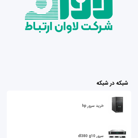
شبکه در شبکه
خرید سرور hp
سرور dl380 g10