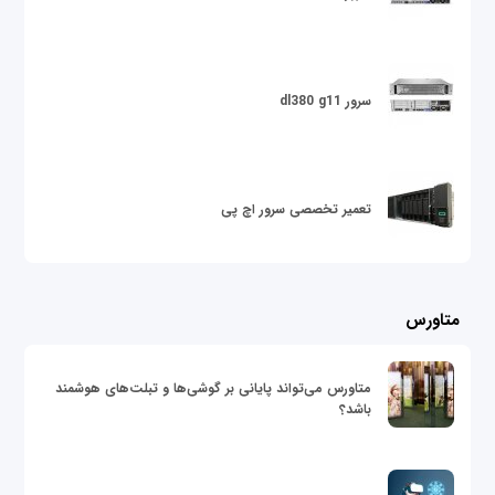
سرور dl380 g11
تعمیر تخصصی سرور اچ پی
متاورس
متاورس می‌تواند پایانی بر گوشی‌ها و تبلت‌های هوشمند
باشد؟