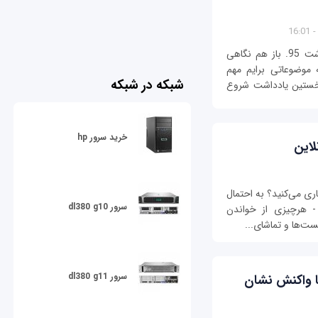
یک سال گذشت و حالا رسیده‌ام به آخرین یادداشت 95. باز هم نگاهی
 موضوعاتی برایم مهم
شبکه در شبکه
ز نخستین یادداشت شروع
خرید سرور hp
ری می‌کنید؟ به احتمال
سرور dl380 g10
- هرچیزی از خواندن
ست‌ها و تماشای...
سرور dl380 g11
ها واکنش نشان