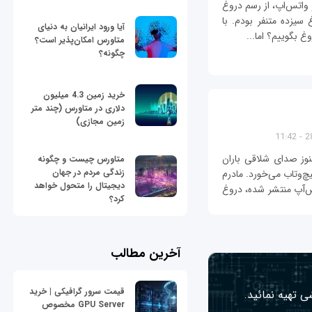
 واتس‌اپ، از رسم دروغ
سیزده متنفر بودم. با
آیا ورود ایرانیان به دنیای
 بگوییم؟ اما...
متاورس امکان‌پذیر است؟
چگونه؟
خرید زمین 4.3 میلیون
دلاری در متاورس (چند متر
زمین مجازی)
28
وز صدای شلاقی باران
متاورس چیست و چگونه
زندگی مردم در جهان
چ‌وتاب می‌خورد. مادرم
دیجیتال را متحول خواهد
‌آپ منتشر شده، دروغ
کرد؟
آخرین مطالب
قیمت سرور گرافیکی | خرید
ی تهیه نمائید.
GPU Server مخصوص