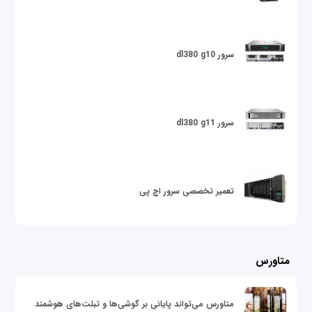
سرور dl380 g10
سرور dl380 g11
تعمیر تخصصی سرور اچ پی
متاورس
متاورس می‌تواند پایانی بر گوشی‌ها و تبلت‌های هوشمند