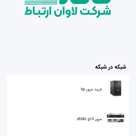
شبکه در شبکه
خرید سرور hp
سرور dl380 g10