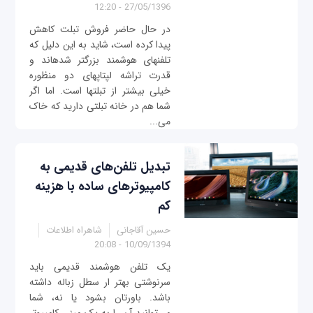
27/05/1396 - 12:20
در حال حاضر فروش تبلت کاهش
پیدا کرده است، شاید به این دلیل که
تلفن‎های هوشمند بزرگ‎تر شده‎اند و
قدرت تراشه لپ‎تاپ‎های دو منظوره
خیلی بیشتر از تبلت‎ها است. اما اگر
شما هم در خانه تبلتی دارید که خاک
می...
تبدیل تلفن‌های قدیمی به
کامپیوترهای ساده با هزینه
کم
حسین آقاجانی
شاهراه اطلاعات
10/09/1394 - 20:08
یک تلفن هوشمند قدیمی باید
سرنوشتی بهتر ار سطل زباله داشته
باشد. باورتان بشود یا نه، شما