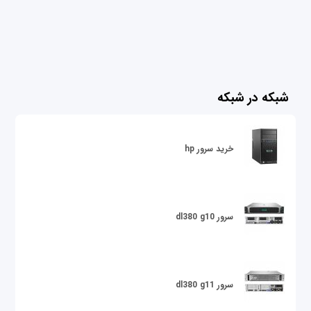
شبکه در شبکه
خرید سرور hp
سرور dl380 g10
سرور dl380 g11