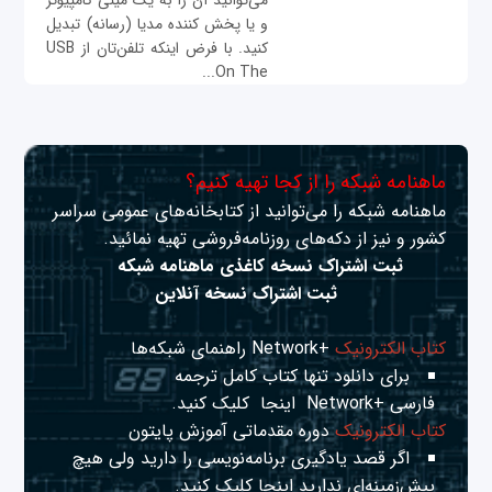
می‌توانید آن را به یک مینی کامپیوتر
و یا پخش کننده مدیا (رسانه) تبدیل
کنید. با فرض اینکه تلفن‌تان از USB
On The...
ماهنامه شبکه را از کجا تهیه کنیم؟
ماهنامه شبکه را می‌توانید از کتابخانه‌های عمومی سراسر
کشور و نیز از دکه‌های روزنامه‌فروشی تهیه نمائید.
ثبت اشتراک نسخه کاغذی ماهنامه شبکه
ثبت اشتراک نسخه آنلاین
کتاب الکترونیک
+Network راهنمای شبکه‌ها
برای دانلود تنها کتاب کامل ترجمه
فارسی +Network
اینجا
کلیک کنید.
کتاب الکترونیک
دوره مقدماتی آموزش پایتون
اگر قصد یادگیری برنامه‌نویسی را دارید ولی هیچ
پیش‌زمینه‌ای ندارید
اینجا
کلیک کنید.