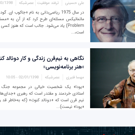
علی حسینی
ترفند موفقیت
عصرشبکه
1398 - 12:25
در سال 1975 ریاضی‌دانی به نام «جاکوب ای.
Problem) یاد می‌شود. جالب است که هنوز کسی
است،...
نگاهی به نیم‌قرن زندگی و کار دونالد ک
«هنر برنامه‌نویسی»
مهسا قنبری
عصرشبکه
02/01/1398 - 10:05
«یودا» یک شخصیت خیالی در مجموعه جنگ ست
استادی خردمند و مقتدر است که رهبری «جدای‌ها» 
نیم قرن است که «دونالد کنوث» (که به‌خاطر قد 
«یودا» نیست)...