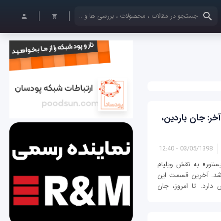
کلمات کلیدی خود را وارد کنید
ر: جان باردین،
03/05/1398 - 12:40
ستور» به نقش ویلیام
ه شد. آخرین قسمت این
ن (1991-1908) اختصاص دارد. تا امروز، جان