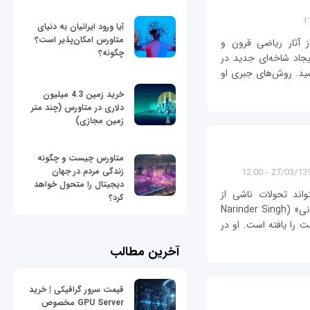
آیا ورود ایرانیان به دنیای
متاورس امکان‌پذیر است؟
 از آثار ریاضی قرون و
چگونه؟
یجاد شاخه‌ای جدید در
ید. روش‌های جبری او
خرید زمین 4.3 میلیون
دلاری در متاورس (چند متر
زمین مجازی)
متاورس چیست و چگونه
زندگی مردم در جهان
27/03/1398 - 12
دیجیتال را متحول خواهد
واند تحولات ناشی از
کرد؟
اختراعش را به چشم ببیند. اما «ناریندر سینگ کاپانی» (Narinder Singh
صت را یافته است. او در
آخرین مطالب
قیمت سرور گرافیکی | خرید
GPU Server مخصوص