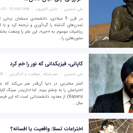
علی حسینی
دانش کامپیوتر
01/04/1398 - 11:35
در قرن 9 میلادی، دانشمندی مسلمان برخی
تمدن‌های گذشته را گردآوری و ترجمه کرد و با ا
ریاضیات موسوم به «جبر»، این علم را وسعت بخش
ستون‌هایی را...
کاپانی، فیزیکدانی که نور را خم کرد
علی حسینی
عصرشبکه
موفقیت و کارآفرینی
:00
کمتر مخترعی در دنیا آن‌قدر عمر می‌کند که بت
Kapany) از معدود دانشمندانی است که این فر
سال...
اختراعات تسلا: واقعیت یا افسانه؟