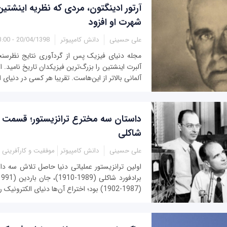
آرتور ادینگتون، مردی که نظریه اینشتین 
شهرت او افزود
علی حسینی
دانش کامپیوتر
20/04/1398 - 13:00
آلبرت اینشتین را بزرگ‌ترین فیزیکدان تاریخ نامید. ا
آلمانی بالاتر از این‌هاست. تقریبا هر کسی در دنیای ام
داستان سه مخترع ترانزیستور؛ قسمت او
شاکلی
علی حسینی
دانش کامپیوتر
موفقیت و کارآفرینی
اولین ترانزیستور عملیاتی دنیا حاصل تلاش سه دانش
(1987-1902) بود؛ اختراع آن‌ها دنیای الکترونیک را متحول کرد...