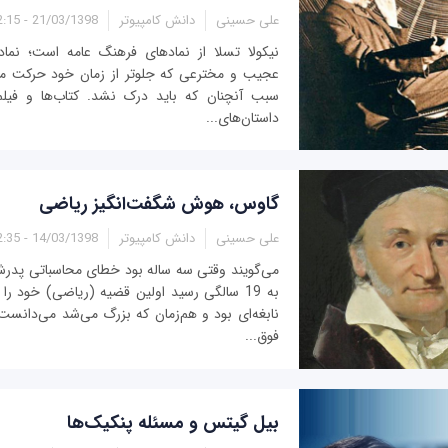
علی حسینی
دانش کامپیوتر
21/03/1398 - 12:15
نیکولا تسلا از نمادهای فرهنگ عامه است؛ نما
عجیب و مخترعی که جلوتر از زمان خود حرکت می
سبب آنچنان که باید درک نشد. کتاب‌ها و فیلم‌
داستان‌های...
گاوس، هوش شگفت‌انگیز ریاضی
علی حسینی
دانش کامپیوتر
14/03/1398 - 12:35
می‌گویند وقتی سه ساله بود خطای محاسباتی پدرش
به 19 سالگی رسید اولین قضیه (ریاضی) خود را
نابغه‌ای بود و هم‌زمان که بزرگ می‌شد می‌دانس
فوق‌...
بیل گیتس و مسئله پنکیک‌ها