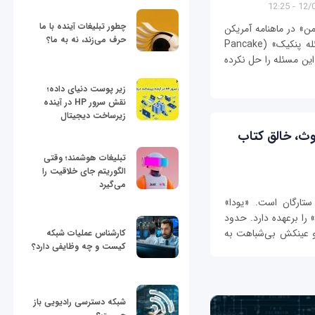
12/03/
چطور تبلیغات آینده با ما
 گودمن» در ماهنامه آمریکن
حرف می‌زند، نه به ما؟
ماتماتیکس مسئله‌ای طرح کرد که از آن به «مسئله پنکیک» (Pancake
 این مسئله را حل نکرده
زیر پوست دنیای داده؛
نقش سرور HP در آینده
زیرساخت دیجیتال
نوث، خالق کتاب
تبلیغات هوشمند؛ وقتی
الگوریتم جای خلاقیت را
می‌گیرد
ارگان است. «یودا»
را برعهده دارد. حدود
و عینکش بی‌شباهت به
کارشناس عملیات شبکه
کیست و چه وظایفی دارد؟
شبکه دسترسی رادیویی باز