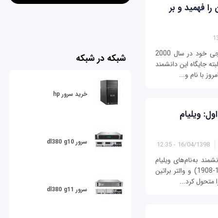
را فهمید و بر
مجله دنیای فیزیک پس از گردآوری نتایج نظرسنجی خود در سال 2000
شبکه در شبکه
لبته جایگاه این دانشمند
روز با نام و...
خرید سرور hp
ل: ویلیام
سرور dl380 g10
16/04/1398 - 12:35
مند به‌نام‌های ویلیام
برادفورد شاکلی (1989-1910)، جان باردین (1991-1908) و والتر براتین
سرور dl380 g11