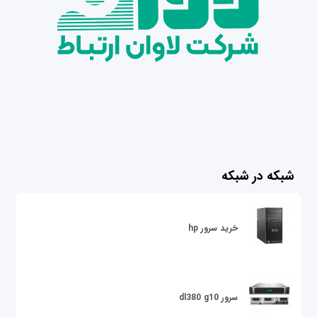
شبکه در شبکه
خرید سرور hp
سرور dl380 g10