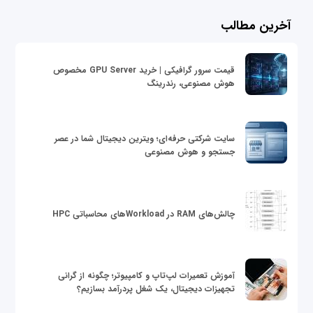
آخرین مطالب
قیمت سرور گرافیکی | خرید GPU Server مخصوص
هوش مصنوعی، رندرینگ
سایت شرکتی حرفه‌ای؛ ویترین دیجیتال شما در عصر
جستجو و هوش مصنوعی
چالش‌های RAM در Workloadهای محاسباتی HPC
آموزش تعمیرات لپ‌تاپ و کامپیوتر؛ چگونه از گرانی
تجهیزات دیجیتال، یک شغل پردرآمد بسازیم؟