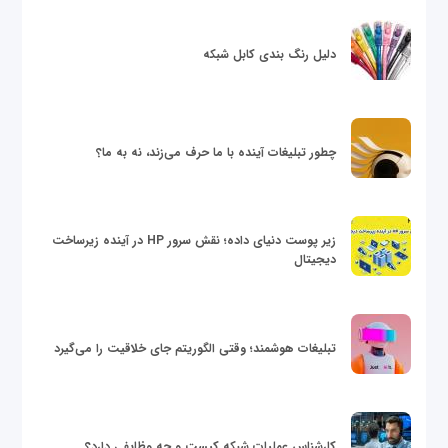
دلیل رنگ بندی کابل شبکه
چطور تبلیغات آینده با ما حرف می‌زند، نه به ما؟
زیر پوست دنیای داده؛ نقش سرور HP در آینده زیرساخت
دیجیتال
تبلیغات هوشمند؛ وقتی الگوریتم جای خلاقیت را می‌گیرد
کارشناس عملیات شبکه کیست و چه وظایفی دارد؟