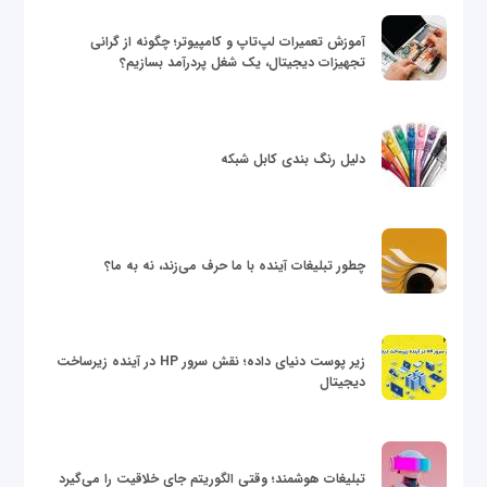
آموزش تعمیرات لپ‌تاپ و کامپیوتر؛ چگونه از گرانی
تجهیزات دیجیتال، یک شغل پردرآمد بسازیم؟
دلیل رنگ بندی کابل شبکه
چطور تبلیغات آینده با ما حرف می‌زند، نه به ما؟
زیر پوست دنیای داده؛ نقش سرور HP در آینده زیرساخت
دیجیتال
تبلیغات هوشمند؛ وقتی الگوریتم جای خلاقیت را می‌گیرد