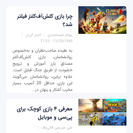
چرا بازی کلش‌آف‌کلنز فیلتر
شد؟
بهنام علیمحمدی
اخبار ایران
11/10/1395 - 17:25
به عقیده صاحب‌نظران و به‌خصوص
روانشناسان، بازی کلش‌آف‌کلنز
مصداق بارز آموزش و ترویج
خشونت از طریق جنگ قبایل است.
علاوه براین، روانشناسان می‌گویند
این بازی حداقل 20 آسیب بسیار
مخرب آشکار و پنهان در...
معرفی ۴ بازی کوچک برای
پی‌سی و موبایل
علی شریفی قالی‌باف