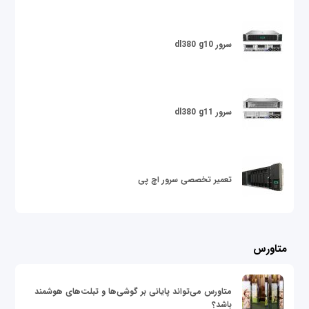
سرور dl380 g10
سرور dl380 g11
تعمیر تخصصی سرور اچ پی
متاورس
متاورس می‌تواند پایانی بر گوشی‌ها و تبلت‌های هوشمند
باشد؟