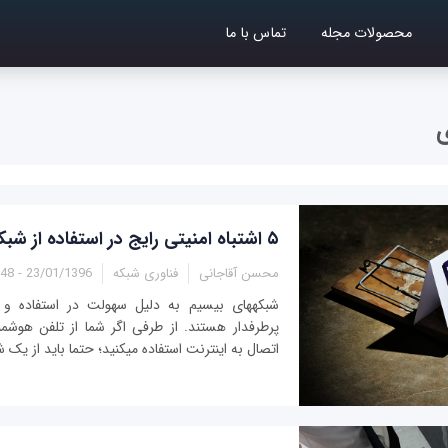
محصولات مجله
تماس با ما
ی
۵ اشتباه امنیتی رایج در استفاده از شبکه‎های وای‎فای
محسن آقاجانی
فناوری شبکه
23/01/1396 - 10:48
شبکه‎های بی‎سیم به دلیل سهولت در استفاد
اتصال به اینترنت استفاده می‎کنید؛ حتما باید از یک شبکه وای‎فای...