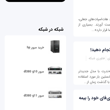
د هات‌اسپات‌های جعلی،
دست آورند. بسیاری از
شبکه در شبکه
قرار دارد»...
خرید سرور hp
ای
فناوری شبکه
‌ندرت با مدل جدیدتر
سرور dl380 g10
تین بار مورد استفاده
 با گذشت زمان از...
سرور dl380 g11
‌فای خود را بیمه