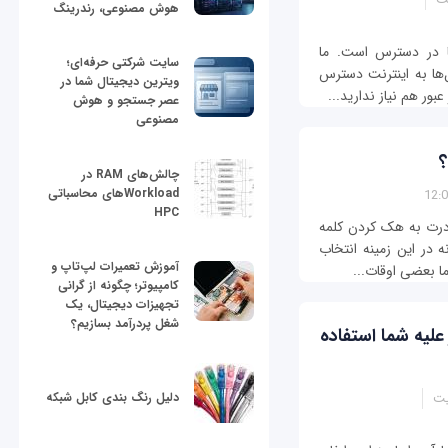
هوش مصنوعی، رندرینگ
ا در دسترس است. ما
سایت شرکتی حرفه‌ای؛
ل‌ها به اینترنت دسترس
ویترین دیجیتال شما در
بور هم نیاز ندارید...
عصر جستجو و هوش
مصنوعی
چالش‌های RAM در
Workloadهای محاسباتی
HPC
این روزها هر کسی می‎تواند مبادرت به هک کردن کلمه
رین عامل پیشگیرانه در این زمینه انتخاب
آموزش تعمیرات لپ‌تاپ و
ا بعضی اوقات...
کامپیوتر؛ چگونه از گرانی
تجهیزات دیجیتال، یک
شغل پردرآمد بسازیم؟
 می‎‎توانند از وای‎فای بر عليه شما استفاده
یت
دلیل رنگ بندی کابل شبکه