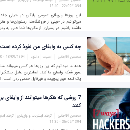
22/09/1394 - 12:40
این روزها وای‌فای عمومی رایگان در خیلی جاه
می‌توانیم در خیلی از فروشگاه‌ها، رستوران‌ها و هت
داشته باشیم. در بسیاری از مکان‌ها شما حتی به رمز ع
چه کسی به وای‎فای من نفوذ کرده است؟
محسن آقاجانی
امنیت
دانلود
18/09/1394 - 12:00
همه ما می‎دانیم که 
عبور شبکه وای‎فای ما کند. اصلی‎ت
یک کلمه عبور پیچیده و غیرقابل حدس زدن است. ام
7 روشی که هکرها
کنند
محسن آقاجانی
ترفند اینترنت و وای‌فای
ترفند امن
06/09/1394 - 11:35