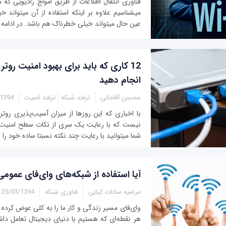
می‎شناسیم علاوه بر
عين حال می‎تواند خیلی خطرناک هم باشد. در ادامه هفت روشی...
12 کاری که باید برای بهبود امنیت روت
انجام دهید
محسن آقاجانی
ترفند شبکه
ترفند امنیت
 - 18:20
نیست که با رعایت یک سری از نکات سطح امنیت روت
شما می‎توانید با رعایت چند نکته نسبتا ساده خود را از دسترس هکرها...
آیا استفاده از شبکه‌های وای‌فای عمو
مرضیه سادات کیایی
فناوری شبکه
25/03/1394 - 17:42
وای‌فای مسیر زندگی و کار ما را به‌ کلی عوض کرده 
هر نقطه‌ای که هستیم با دنیای دیجیتال تعامل داشت