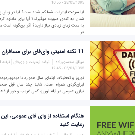
28/05/1395 - 10:55
آیا سرعت اینترنت شما کم شده است؟ آیا در زمان
شدن به کندی صورت می‎گیرند؟ آیا بر
به مدت زمان زیادی نیاز دارید؟ اگر این‌گونه است
در...
11 نکته امنیتی وای‌فای برای مسافران نوروزی
میثاق محمدی‌زاده
ترفند اینترنت و وای‌فای
ترفند 
05/01/1395 - 12:45
نوروز و تعطیلات ابتدای سال همواره با دیدوبازدید
ایران‌گردی همراه است. شاید چند سال قبل صحبت 
نیازی عمومی در ایام نوروز، کمی غریب و دور از ذهن ب
رعایت کنید
حسین آقاجانی
ترفند اینترنت و وای‌فای
ترفند امن