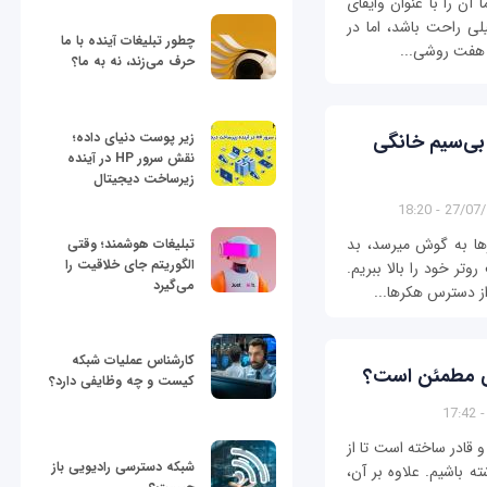
فناوری انتقال اطلاعات از طریق امواج رادیویی که ما آن را با عنوان وای‎فای
 اینکه استفاده از آن می‎تواند خیلی راحت باشد، اما در
چطور تبلیغات آینده با ما
حرف می‌زند، نه به ما؟
زیر پوست دنیای داده؛
ر بی‌سیم خانگی
نقش سرور HP در آینده
زیرساخت دیجیتال
27/07/1394
با اخباری که این روزها از میزان آسيب‌پذیری روترها به گوش می‎رسد، بد
تبلیغات هوشمند؛ وقتی
الگوریتم جای خلاقیت را
ر خود را بالا ببریم.
می‌گیرد
کارشناس عملیات شبکه
می مطمئن است؟
کیست و چه وظایفی دارد؟
و قادر ساخته است تا از
شبکه دسترسی رادیویی باز
ه باشیم. علاوه بر آن،