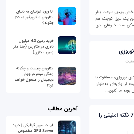
آیا ورود ایرانیان به دنیای
 پخش ویدیو سرعت بافر
متاورس امکان‌پذیر است؟
ای دانلود کردن یک فایل کوچک هم
چگونه؟
 ممکن است خبرهای بدی
خرید زمین 4.3 میلیون
دلاری در متاورس (چند متر
زمین مجازی)
امنیت
متاورس چیست و چگونه
زندگی مردم در جهان
های نوروزی، مسافرت یا
دیجیتال را متحول خواهد
از وای‌فای به‌عنوان
کرد؟
ود؛ اما اکنون...
آخرین مطالب
هنگام استفاده از وای فای عمومی، این 7 نکته امنیتی را
قیمت سرور گرافیکی | خرید
GPU Server مخصوص
یت