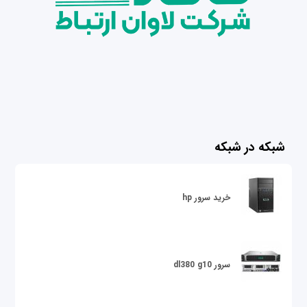
شبکه در شبکه
خرید سرور hp
سرور dl380 g10