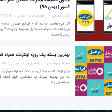
کشور (بهمن 96)
نرگس عظیمی
راهنمای خرید
موبایل
/1396 - 11:10
اگر می‌خواهید بدانید کدام اپراتور بهترین بسته ا
می‌دهد، 
رایتل را ببینید.
بهترین بسته یک روزه اینترنت همراه ک
مصطفا پورمحمدی
راهنمای خرید
موبایل
- 12:05
یکی از اهداف همیشگی سایت شبکه، ارائه بهترین ر
به این وسیله بتواند به مخاطبان خود کمک کن
صرفه‌جویی کند.