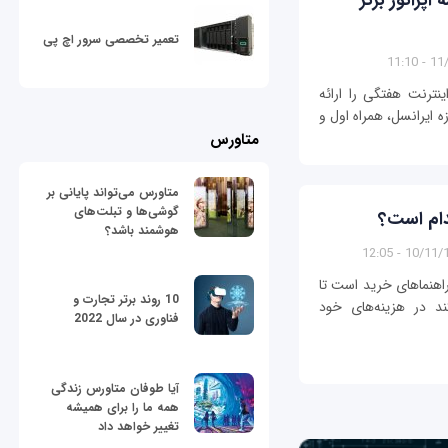
تعمیر تخصصی سرور اچ پی
11/11
ینترنت هفتگی را ارائه
حتما در ادامه جدول مقایسه اینترنت 7 روزه ایرانسل، همراه اول و
متاورس
متاورس می‌تواند پایانی بر
گوشی‌ها و تبلت‌های
دام است؟
هوشمند باشد؟
10/11/1396 
اهنماهای خرید است تا
10 روند برتر تجارت و
د در هزینه‌های خود
فناوری در سال 2022
آیا طوفان متاورس زندگی
همه ما را برای همیشه
تغییر خواهد داد