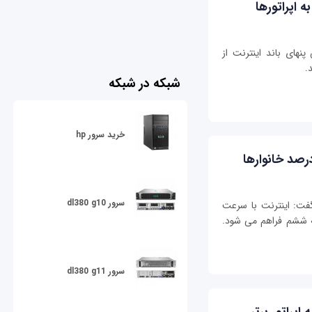
اپراتورها
های باند اینترنت از
.
شبکه در شبکه
خرید سرور hp
سرور dl380 g10
گفت: اینترنت با سرعت
یان برنامه ششم فراهم می شود.
سرور dl380 g11
پراتور برتر